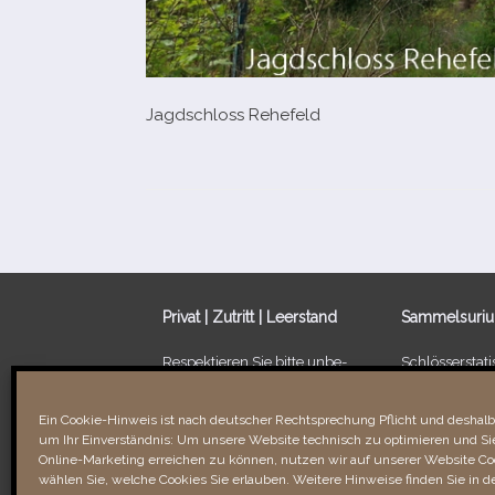
Jagdschloss Rehefeld
Privat | Zutritt | Leerstand
Sammelsuri
Respektieren Sie bitte unbe­
Schlösserstatis
dingt die Privatsphäre der
Leerstand von
Besitzer/​Bewohner sowie
Ein Schloss fü
Ein Cookie-Hinweis ist nach deutscher Rechtsprechung Pflicht und deshalb 
Verbotsschilder. Unbefugtes
um Ihr Einverständnis: Um unsere Website technisch zu optimieren und Sie
Betreten kann recht­li­che
Links & Verli
Online-Marketing erreichen zu können, nutzen wir auf unserer Website Coo
Folgen für Sie haben!
wählen Sie, welche Cookies Sie erlauben. Weitere Hinweise finden Sie in d