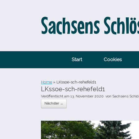
Zum
Inhalt
springen
Sachsens Schlö
Start
Cookies
Home
»
LKssoe-​sch-​rehefeld1
LKssoe-​sch-​rehefeld1
Veröffentlicht am
13. November 2020
von
Sachsens Schlö
Nächster →