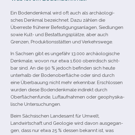
Ein Bodendenkmal wird oft auch als archäo­lo­gi­
sches Denkmal bezeich­net. Dazu zäh­len die
Überreste frü­he­rer Befestigungsanlagen, Siedlungen
sowie Kult- und Bestattungsplätze, aber auch
Grenzen, Produktionsstätten und Verkehrswege.
In Sachsen gibt es unge­fähr 13.000 archäo­lo­gi­sche
Denkmale, wovon nur etwa 1.600 ober­ir­disch sicht­
bar sind. An die 90 % jedoch befin­den sich heute
unter­halb der Bodenoberfläche oder sind durch
eine Überbauung nicht mehr erkenn­bar. Erschlossen
wur­den diese Bodendenkmale indi­rekt durch
Oberflächenfunde, Luftaufnahmen oder geo­phy­si­ka­
li­sche Untersuchungen.
Beim Sächsischen Landesamt für Umwelt,
Landwirtschaft und Geologie wird davon aus­ge­gan­
gen, dass nur etwa 25 % des­sen bekannt ist, was