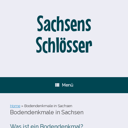
Zum
Inhalt
springen
Sachsens
Schlösser
Menü
Home
»
Bodendenkmale in Sachsen
Bodendenkmale in Sachsen
Was ist ein Bodendenkmal?