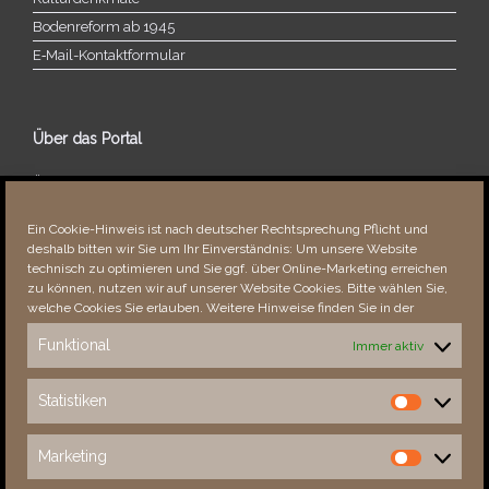
Bodenreform ab 1945
E‑Mail-​​Kontaktformular
Über das Portal
Über dieses Portal
Neuigkeiten
Ein Cookie-Hinweis ist nach deutscher Rechtsprechung Pflicht und
Vielen Dank!
deshalb bitten wir Sie um Ihr Einverständnis: Um unsere Website
Fehler bemerkt?
technisch zu optimieren und Sie ggf. über Online-Marketing erreichen
zu können, nutzen wir auf unserer Website Cookies. Bitte wählen Sie,
welche Cookies Sie erlauben. Weitere Hinweise finden Sie in der
Funktional
Immer aktiv
Besucher seit 08/​2021
Statistiken
Statistiken
Total
88147
1852929
Today
179
250
Marketing
Marketing
This Week
3554
33334