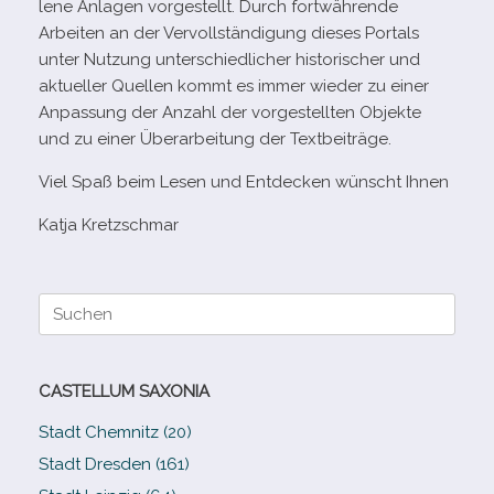
lene Anlagen vor­ge­stellt. Durch fort­wäh­rende
Arbeiten an der Vervollständigung die­ses Portals
unter Nutzung unter­schied­li­cher his­to­ri­scher und
aktu­el­ler Quellen kommt es immer wie­der zu einer
Anpassung der Anzahl der vor­ge­stell­ten Objekte
und zu einer Überarbeitung der Textbeiträge.
Viel Spaß beim Lesen und Entdecken wünscht Ihnen
Katja Kretzschmar
Suche
nach:
CASTELLUM SAXONIA
Stadt Chemnitz (20)
Stadt Dresden (161)