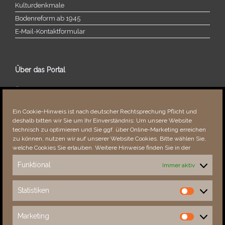
Kulturdenkmale
Bodenreform ab 1945
E‑Mail-​​Kontaktformular
Über das Portal
Über dieses Portal
Neuigkeiten
Ein Cookie-Hinweis ist nach deutscher Rechtsprechung Pflicht und
Vielen Dank!
deshalb bitten wir Sie um Ihr Einverständnis: Um unsere Website
Fehler bemerkt?
technisch zu optimieren und Sie ggf. über Online-Marketing erreichen
zu können, nutzen wir auf unserer Website Cookies. Bitte wählen Sie,
welche Cookies Sie erlauben. Weitere Hinweise finden Sie in der
Funktional
Immer aktiv
Besucher seit 08/​2021
Statistiken
Statistiken
Total
87982
1851582
Today
555
903
Marketing
Marketing
This Week
3029
31987