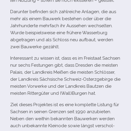
len Nutzung – sofern sie noch exis­tie­ren – gelistet.
Darunter befin­den sich zahl­rei­che Anlagen, die aus
mehr als einem Bauwerk bestehen oder über die
Jahrhunderte mehr­fach ihr Aussehen wech­sel­ten.
Wurde bei­spiels­weise eine frü­here Wasserburg
abge­tra­gen und als Schloss neu auf­baut, wer­den
zwei Bauwerke gezählt.
Interessant zu wis­sen ist, dass es im Freistaat Sachsen
nur sechs Festungen gibt, dass Dresden die meis­ten
Palais, der Landkreis Meißen die meis­ten Schlösser,
der Landkreis Sächsische Schweiz-​Osterzgebirge die
meis­ten Vorwerke und der Landkreis Bautzen die
meis­ten Rittergüter und (Wall)Burgen hat.
Ziel die­ses Projektes ist es eine kom­plette Listung für
Sachsen in sei­nen Grenzen seit 1990 anzu­bie­ten.
Neben den weit­hin bekann­ten Bauwerken wer­den
auch unbe­kannte Kleinode sowie längst ver­schol­