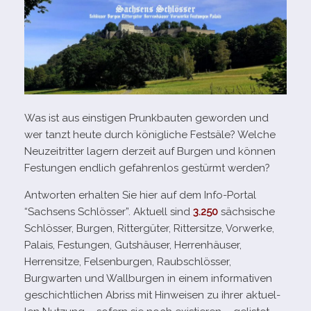
Was ist aus eins­ti­gen Prunkbauten gewor­den und
wer tanzt heute durch könig­li­che Festsäle? Welche
Neuzeitritter lagern der­zeit auf Burgen und kön­nen
Festungen end­lich gefah­ren­los gestürmt werden?
Antworten erhal­ten Sie hier auf dem Info-​Portal
“Sachsens Schlösser”. Aktuell sind
3.250
säch­si­sche
Schlösser, Burgen, Rittergüter, Rittersitze, Vorwerke,
Palais, Festungen, Gutshäuser, Herrenhäuser,
Herrensitze, Felsenburgen, Raubschlösser,
Burgwarten und Wallburgen in einem infor­ma­ti­ven
geschicht­li­chen Abriss mit Hinweisen zu ihrer aktu­el­