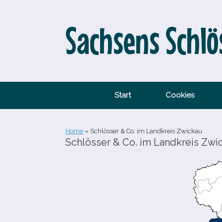
Zum
Inhalt
springen
Sachsens Schlö
Start
Cookies
Home
»
Schlösser & Co. im Landkreis Zwickau
Schlösser & Co. im Landkreis Zwi