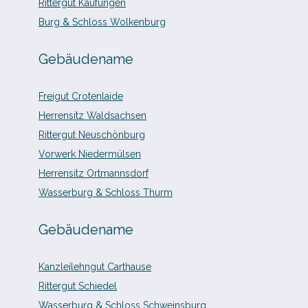
Rittergut Kaufungen
Burg & Schloss Wolkenburg
Gebäudename
Freigut Crotenlaide
Herrensitz Waldsachsen
Rittergut Neuschönburg
Vorwerk Niedermülsen
Herrensitz Ortmannsdorf
Wasserburg & Schloss Thurm
Gebäudename
Kanzleilehngut Carthause
Rittergut Schiedel
Wasserburg & Schloss Schweinsburg