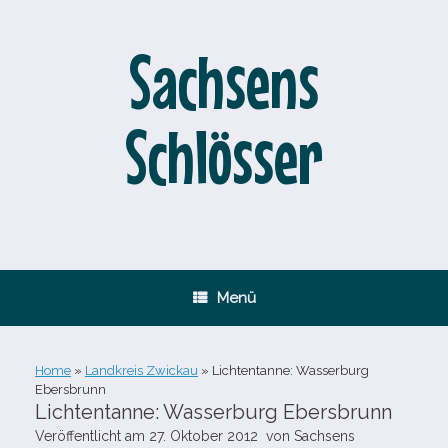
Zum
Inhalt
springen
Sachsens
Schlösser
Menü
Home
»
Landkreis Zwickau
»
Lichtentanne: Wasserburg
Ebersbrunn
Lichtentanne: Wasserburg Ebersbrunn
Veröffentlicht am
27. Oktober 2012
von
Sachsens