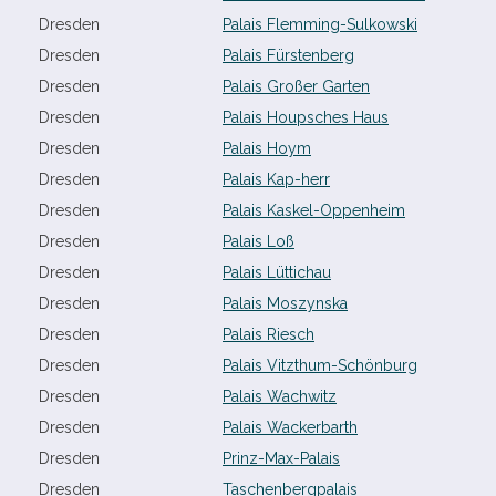
Dresden
Palais Flemming-​Sulkowski
Dresden
Palais Fürstenberg
Dresden
Palais Großer Garten
Dresden
Palais Houpsches Haus
Dresden
Palais Hoym
Dresden
Palais Kap-​herr
Dresden
Palais Kaskel-​Oppenheim
Dresden
Palais Loß
Dresden
Palais Lüttichau
Dresden
Palais Moszynska
Dresden
Palais Riesch
Dresden
Palais Vitzthum-​Schönburg
Dresden
Palais Wachwitz
Dresden
Palais Wackerbarth
Dresden
Prinz-​Max-​Palais
Dresden
Taschenbergpalais