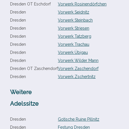
Dresden OT Eschdorf
Vorwerk Rosinendörfchen
Dresden
Vorwerk Seidnitz
Dresden
Vorwerk Steinbach
Dresden
Vorwerk Striesen
Dresden
Vorwerk Tatzberg
Dresden
Vorwerk Trachau
Dresden
Vorwerk Übigau
Dresden
Vorwerk Wilder Mann
Dresden OT Zaschendorf
Vorwerk Zaschendorf
Dresden
Vorwerk Zschertnitz
Weitere
Adelssitze
Dresden
Gotische Ruine Pillnitz
Dresden
Festung Dresden