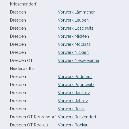
Krieschendorf
Dresden
Vorwerk Lämmchen
Dresden
Vorwerk Leuben
Dresden
Vorwerk Loschwitz
Dresden
Vorwerk Mickten
Dresden
Vorwerk Mockritz
Dresden
Vorwerk Nickern
Dresden OT
Vorwerk Niederwartha
Niederwartha
Dresden
Vorwerk Podemus
Dresden
Vorwerk Poppewitz
Dresden
Vorwerk Räcknitz
Dresden
Vorwerk Rähnitz
Dresden
Vorwerk Reick
Dresden OT Reitzendorf
Vorwerk Reitzendorf
Dresden OT Rockau
Vorwerk Rockau