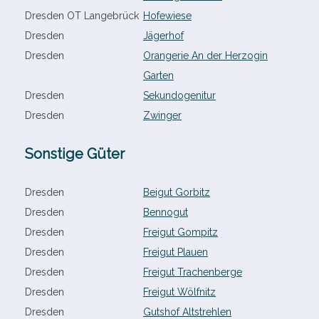
Dresden OT Langebrück
Hofewiese
Dresden
Jägerhof
Dresden
Orangerie An der Herzogin
Garten
Dresden
Sekundogenitur
Dresden
Zwinger
Sonstige Güter
Dresden
Beigut Gorbitz
Dresden
Bennogut
Dresden
Freigut Gompitz
Dresden
Freigut Plauen
Dresden
Freigut Trachenberge
Dresden
Freigut Wölfnitz
Dresden
Gutshof Altstrehlen