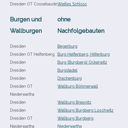
Dresden OT Cossebaude
Weißes Schloss
Burgen und
ohne
Wallburgen
Nachfolgebauten
Dresden
Begerburg
Dresden OT Helfenberg
Burg Helfenberg, Hilfenburg
Dresden
Burg (Burgberg) Ockerwitz
Dresden
Burgstadel
Dresden
Drachenburg
Dresden OT
Wallburg Böhmerwall
Niederwartha
Dresden
Wallburg Briesnitz
Dresden
Wallburg Burgberg Loschwitz
Dresden OT
Wallburg Burgberg
Niederwartha
Niederwartha