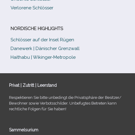
Verlorene Schlösser
NORDISCHE HIGHLIGHTS
Schlösser auf der Insel Rügen
Danewerk | Dänischer Grenzwall
Haithabu | Wikinger-Metropole
Privat | Zutritt | Leerstand
Respektieren Sie bitte unbe­dingt die Privatsphäre der Besitzer/​
Bewohner sowie Verbotsschilder. Unbefugtes Betreten kann
recht­li­che Folgen für Sie haben!
Sammelsurium