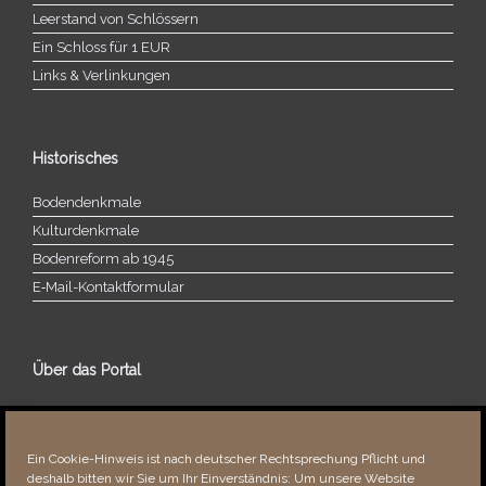
Leerstand von Schlössern
Ein Schloss für 1 EUR
Links & Verlinkungen
Historisches
Bodendenkmale
Kulturdenkmale
Bodenreform ab 1945
E‑Mail-​​Kontaktformular
Über das Portal
Über dieses Portal
Neuigkeiten
Ein Cookie-Hinweis ist nach deutscher Rechtsprechung Pflicht und
Vielen Dank!
deshalb bitten wir Sie um Ihr Einverständnis: Um unsere Website