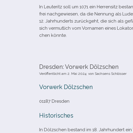
In Leuteritz soll um 1071 ein Herrensitz besta
frei nach­ge­wie­sen, da die Nennung als Lud
12. Jahrhunderts zurück­geht, die sich als gefäl
sich ver­mut­lich vom Vornamen eines Lokator
chen könnte.
Dresden: Vorwerk Dölzschen
Veröffentlicht am
2. Mai 2024
von
Sachsens Schlösser
Vorwerk Dölzschen
01187 Dresden
Historisches
In Dölzschen bestand im 18. Jahrhundert ein V