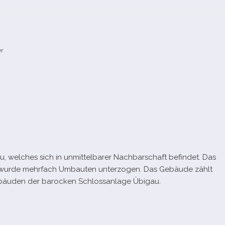
er
wel­ches sich in unmit­tel­ba­rer Nachbarschaft befin­det. Das
wurde mehr­fach Umbauten unter­zo­gen. Das Gebäude zählt
ebäuden der baro­cken Schlossanlage Übigau.