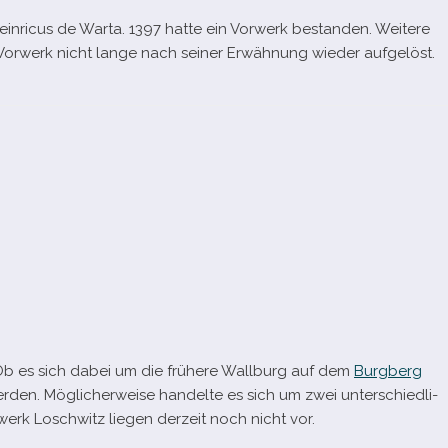
einricus de Warta. 1397 hatte ein Vorwerk bestan­den. Weitere
Vorwerk nicht lange nach sei­ner Erwähnung wie­der aufgelöst.
Ob es sich dabei um die frü­here Wallburg auf dem
Burgberg
r­den. Möglicherweise han­delte es sich um zwei unter­schied­li­
rk Loschwitz lie­gen der­zeit noch nicht vor.