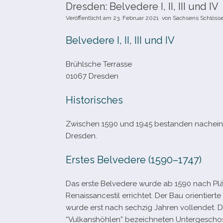
Dresden: Belvedere I, II, III und IV
Veröffentlicht am
23. Februar 2021
von
Sachsens Schlöss
Belvedere I, II, III und IV
Brühlsche Terrasse
01067 Dresden
Historisches
Zwischen 1590 und 1945 bestan­den nach­ein­a
Dresden.
Erstes Belvedere (1590–1747)
Das erste Belvedere wurde ab 1590 nach Plä
Renaissancestil errich­tet. Der Bau ori­en­ti
wurde erst nach sech­zig Jahren voll­endet. 
“Vulkanshöhlen” bezeich­ne­ten Untergescho