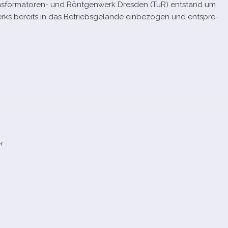
sformatoren- und Röntgenwerk Dresden (TuR) ent­stand um
s bereits in das Betriebsgelände ein­be­zo­gen und ent­spre­
r