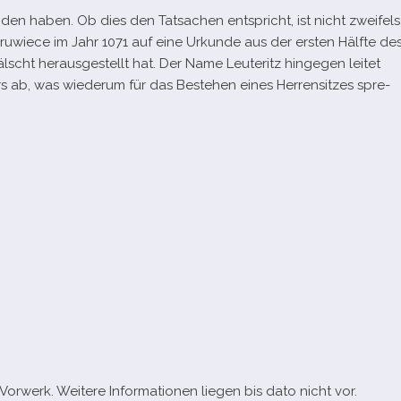
n­den haben. Ob dies den Tatsachen ent­spricht, ist nicht zwei­fels
eruwiece im Jahr 1071 auf eine Urkunde aus der ers­ten Hälfte de
scht her­aus­ge­stellt hat. Der Name Leuteritz hin­ge­gen lei­tet
s ab, was wie­derum für das Bestehen eines Herrensitzes spre­
orwerk. Weitere Informationen lie­gen bis dato nicht vor.