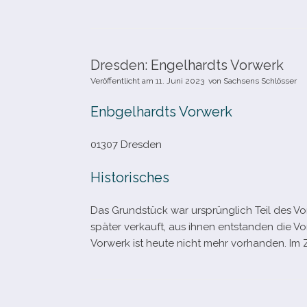
Dresden: Engelhardts Vorwerk
Veröffentlicht am
11. Juni 2023
von
Sachsens Schlösser
Enbgelhardts Vorwerk
01307 Dresden
Historisches
Das Grundstück war ursprüng­lich Teil des V
spä­ter ver­kauft, aus ihnen ent­stan­den di
Vorwerk ist heute nicht mehr vor­han­den. I