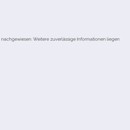
ch­ge­wie­sen. Weitere zuver­läs­sige Informationen lie­gen