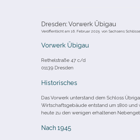
Dresden: Vorwerk Übigau
Veröffentlicht am
16. Februar 2025
von
Sachsens Schlöss
Vorwerk Übigau
Rethelstraße 47 c/​d
01139 Dresden
Historisches
Das Vorwerk unter­stand dem Schloss Übrigau, 
Wirtschaftsgebäude ent­stand um 1800 und 
heute zu den weni­gen erhal­te­nen Nebeng
Nach 1945