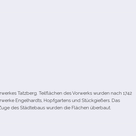
orwerkes Tatzberg. Teilflächen des Vorwerks wur­den nach 1742
e Vorwerke Engelhardts, Hopfgartens und Stückgießers. Das
m Zuge des Städtebaus wur­den die Flächen überbaut.