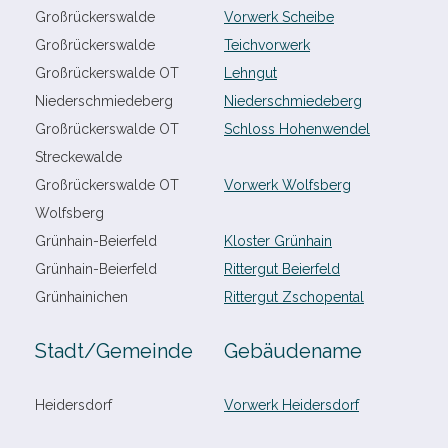
Großrückerswalde
Vorwerk Scheibe
Großrückerswalde
Teichvorwerk
Großrückerswalde OT
Lehngut
Niederschmiedeberg
Niederschmiedeberg
Großrückerswalde OT
Schloss Hohenwendel
Streckewalde
Großrückerswalde OT
Vorwerk Wolfsberg
Wolfsberg
Grünhain-​Beierfeld
Kloster Grünhain
Grünhain-​Beierfeld
Rittergut Beierfeld
Grünhainichen
Rittergut Zschopental
Stadt/​Gemeinde
Gebäudename
Heidersdorf
Vorwerk Heidersdorf