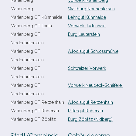
Marienberg
Vorwerk Marienberg
Marienberg
Wallburg Nonnenfelsen
Marienberg OT Kühnhaide
Lehngut Kühnhaide
Marienberg OT Lauta
Vorwerk Jüdenhain
Marienberg OT
Burg Lauterstein
Niederlauterstein
Marienberg OT
Allodialgut Schlossmühle
Niederlauterstein
Marienberg OT
Schweizer Vorwerk
Niederlauterstein
Marienberg OT
Vorwerk Neudeck-​Schäferei
Niederlauterstein
Marienberg OT Reitzenhain
Allodialgut Reitzenhain
Marienberg OT Rübenau
Rittergut Rübenau
Marienberg OT Zöblitz
Burg Zöblitz (Nidberg)
Stadt/​Gemeinde
Gebäudename