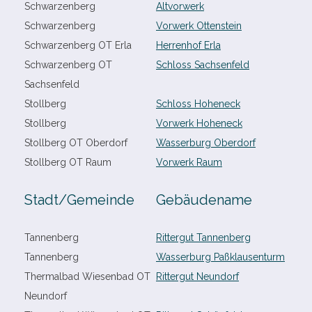
Schwarzenberg
Altvorwerk
Schwarzenberg
Vorwerk Ottenstein
Schwarzenberg OT Erla
Herrenhof Erla
Schwarzenberg OT
Schloss Sachsenfeld
Sachsenfeld
Stollberg
Schloss Hoheneck
Stollberg
Vorwerk Hoheneck
Stollberg OT Oberdorf
Wasserburg Oberdorf
Stollberg OT Raum
Vorwerk Raum
Stadt/​Gemeinde
Gebäudename
Tannenberg
Rittergut Tannenberg
Tannenberg
Wasserburg Paßklausenturm
Thermalbad Wiesenbad OT
Rittergut Neundorf
Neundorf