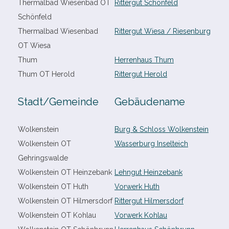
Thermalbad Wiesenbad OT
Rittergut Schönfeld
Schönfeld
Thermalbad Wiesenbad
Rittergut Wiesa /​ Riesenburg
OT Wiesa
Thum
Herrenhaus Thum
Thum OT Herold
Rittergut Herold
Stadt/​Gemeinde
Gebäudename
Wolkenstein
Burg & Schloss Wolkenstein
Wolkenstein OT
Wasserburg Inselteich
Gehringswalde
Wolkenstein OT Heinzebank
Lehngut Heinzebank
Wolkenstein OT Huth
Vorwerk Huth
Wolkenstein OT Hilmersdorf
Rittergut Hilmersdorf
Wolkenstein OT Kohlau
Vorwerk Kohlau