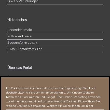
Links & Verlinkungen
Historisches
Bodendenkmale
Kulturdenkmale
Bodenreform ab 1945
E‑Mail-​​Kontaktformular
Über das Portal
Über dieses Portal
Neuigkeiten
Ein Cookie-Hinweis ist nach deutscher Rechtsprechung Pflicht und
Vielen Dank!
deshalb bitten wir Sie um Ihr Einverständnis: Um unsere Website
Fehler bemerkt?
technisch zu optimieren und Sie ggf. über Online-Marketing erreichen
zu können, nutzen wir auf unserer Website Cookies. Bitte wählen Sie,
welche Cookies Sie erlauben. Weitere Hinweise finden Sie in der