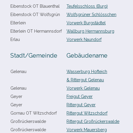
Eibenstock OT Blauenthal
Teufelsschloss (Burg)
Eibenstock OT Wolfsgrün
Wolfsgrüner Schlösschen
Elterlein
Vorwerk Burgstädtel
Elterlein OT Hermannsdorf
Wallburg Hermannsburg
Erlau
Vorwerk Naundorf
Stadt/​Gemeinde
Gebäudename
Gelenau
Wasserburg Hofteich
& Rittergut Gelenau
Gelenau
Vorwerk Gelenau
Geyer
Freigut Geyer
Geyer
Rittergut Geyer
Gornau OT Witzschdorf
Rittergut Witzschdorf
Großrückerswalde
Rittergut Großrückerswalde
Großrückerswalde
Vorwerk Mauersberg