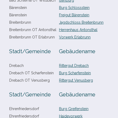
Bad Schlema OT Wildbach
Isenburg
Bärenstein
Burg Schlossstein
Bärenstein
Freigut Bärenstein
Breitenbrunn
Jagdschloss Breitenbrunn
Breitenbrunn OT Antonsthal
Herrenhaus Antonsthal
Breitenbrunn OT Erlabrunn
Vorwerk Erlabrunn
Stadt/​Gemeinde
Gebäudename
Drebach
Rittergut Drebach
Drebach OT Scharfenstein
Burg Scharfenstein
Drebach OT Venusberg
Rittergut Venusberg
Stadt/​Gemeinde
Gebäudename
Ehrenfriedersdorf
Burg Greifenstein
Ehrenfriedersdorf
Haidevorwerk