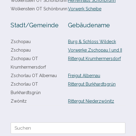
Wolkenstein OT Schönbrunn
Herrenhaus Schönbrunn
Wolkenstein OT Schönbrunn
Vorwerk Scheibe
Stadt/​Gemeinde
Gebäudename
Zschopau
Burg & Schloss Wildeck
Zschopau
Vorwerke Zschopau I und II
Zschopau OT
Rittergut Krumhermersdorf
Krumhermersdorf
Zschorlau OT Albernau
Freigut Albernau
Zschorlau OT
Rittergut Burkhardtsgrün
Burkhardtsgrün
Zwönitz
Rittergut Niederzwönitz
Suche
nach: