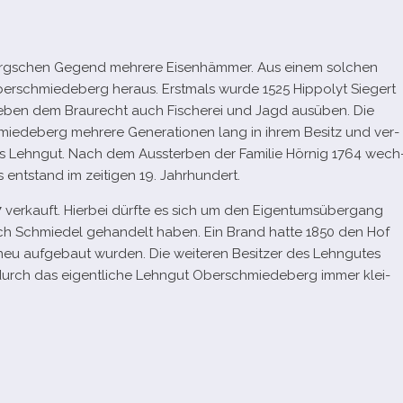
e­birgschen Gegend meh­rere Eisenhämmer. Aus einem sol­chen
erschmiedeberg her­aus. Erstmals wurde 1525 Hippolyt Siegert
neben dem Braurecht auch Fischerei und Jagd aus­üben. Die
miedeberg meh­rere Generationen lang in ihrem Besitz und ver­
as Lehngut. Nach dem Aussterben der Familie Hörnig 1764 wech
ent­stand im zei­ti­gen 19. Jahrhundert.
er­kauft. Hierbei dürfte es sich um den Eigentumsübergang
ch Schmiedel gehan­delt haben. Ein Brand hatte 1850 den Hof
neu auf­ge­baut wur­den. Die wei­te­ren Besitzer des Lehngutes
odurch das eigent­li­che Lehngut Oberschmiedeberg immer klei­