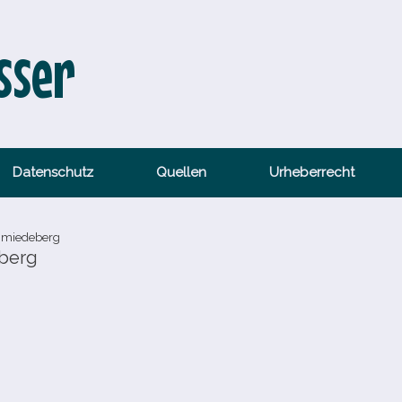
sser
Datenschutz
Quellen
Urheberrecht
hmiedeberg
berg