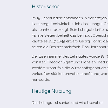
Historisches
Im 15. Jahrhundert ent­stan­den in der erz­g
Hammergut ent­wi­ckelte sich das Lehngut Ob
als Lehnherr bezeugt. Sein Lehngut durfte 
Familie Siegert behielt das Lehngut Obersch
kaufte es 1617. 1645 erwarb Georg Hörnig d
sel­ten die Besitzer mehr­fach. Das Herrenhaus 
Der Eisenhammer des Lehngutes wurde 1847 v
von Karl Theodor Sigismund Frohs an Friedri
zer­stört, wor­auf­hin die Wirtschaftsgebäude 
ver­kauf­ten stück­chen­weise Landfläche, w
ner wurde.
Heutige Nutzung
Das Lehngut ist saniert und wird bewohnt.