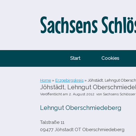
Zum
Inhalt
springen
Sachsens Schlö
Start
Cookies
Home
»
Erzgebirgskreis
»
Jöhstädt, Lehngut Obersc
Jöhstädt, Lehngut Oberschmiede
Veröffentlicht am
2. August 2012
von
Sachsens Schlösser
Lehngut Oberschmiedeberg
Talstraße 11
09477 Jöhstadt OT Oberschmiedeberg