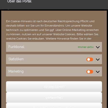
Über das Portal
Über dieses Portal
Neuigkeiten
Ein Cookie-Hinweis ist nach deutscher Rechtsprechung Pflicht und
Vielen Dank!
deshalb bitten wir Sie um Ihr Einverständnis: Um unsere Website
Fehler bemerkt?
technisch zu optimieren und Sie ggf. über Online-Marketing erreichen
zu können, nutzen wir auf unserer Website Cookies. Bitte wählen Sie,
welche Cookies Sie erlauben. Weitere Hinweise finden Sie in der
Funktional
Immer aktiv
Besucher seit 08/​2021
Statistiken
Statistiken
Total
87910
1851393
Today
483
714
Marketing
Marketing
This Week
2957
31798
This Month
4310
133683
Akzeptieren
verwerfen
(c) 2026 Sachsens Schlösser