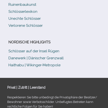
Ruinenbaukunst
Schlösserlexikon
Unechte Schlösser
Verlorene Schlösser
NORDISCHE HIGHLIGHTS
Schlösser auf der Insel Rügen
Danewerk | Dänischer Grenzwall
Haithabu | Wikinger-Metropole
Privat | Zutritt | Leerstand
Respektieren Sie bitte unbe­dingt die Privatsphäre der Besitzer/​
Bewohner sowie Verbotsschilder. Unbefugtes Betreten kann
recht­li­che Folgen für Sie haben!