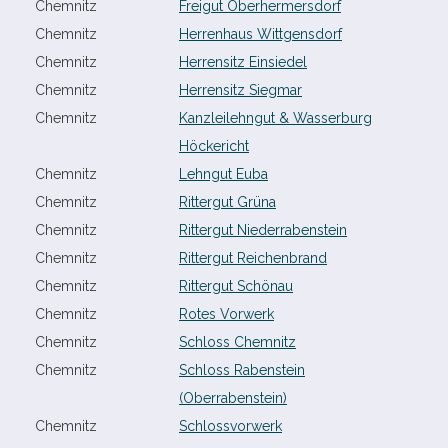
Chemnitz
Freigut Oberhermersdorf
Chemnitz
Herrenhaus Wittgensdorf
Chemnitz
Herrensitz Einsiedel
Chemnitz
Herrensitz Siegmar
Chemnitz
Kanzleilehngut & Wasserburg
Höckericht
Chemnitz
Lehngut Euba
Chemnitz
Rittergut Grüna
Chemnitz
Rittergut Niederrabenstein
Chemnitz
Rittergut Reichenbrand
Chemnitz
Rittergut Schönau
Chemnitz
Rotes Vorwerk
Chemnitz
Schloss Chemnitz
Chemnitz
Schloss Rabenstein
(Oberrabenstein)
Chemnitz
Schlossvorwerk