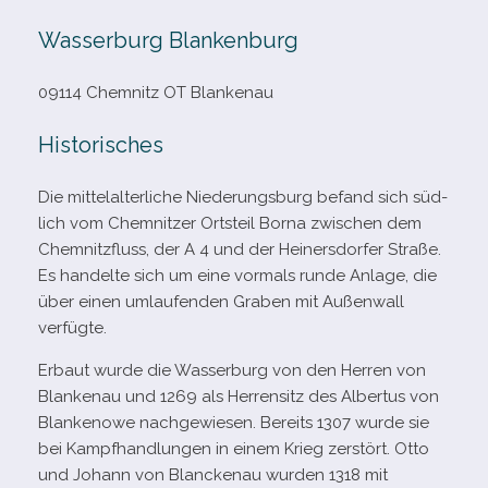
Wasserburg Blankenburg
09114 Chemnitz OT Blankenau
Historisches
Die mit­tel­al­ter­li­che Niederungsburg befand sich süd­
lich vom Chemnitzer Ortsteil Borna zwi­schen dem
Chemnitzfluss, der A 4 und der Heinersdorfer Straße.
Es han­delte sich um eine vor­mals runde Anlage, die
über einen umlau­fen­den Graben mit Außenwall
verfügte.
Erbaut wurde die Wasserburg von den Herren von
Blankenau und 1269 als Herrensitz des Albertus von
Blankenowe nach­ge­wie­sen. Bereits 1307 wurde sie
bei Kampfhandlungen in einem Krieg zer­stört. Otto
und Johann von Blanckenau wur­den 1318 mit