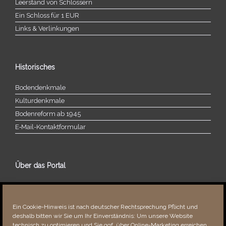
Leerstand von Schlössern
Ein Schloss für 1 EUR
Links & Verlinkungen
Historisches
Bodendenkmale
Kulturdenkmale
Bodenreform ab 1945
E‑Mail-​​Kontaktformular
Über das Portal
Über dieses Portal
Neuigkeiten
Ein Cookie-Hinweis ist nach deutscher Rechtsprechung Pflicht und
Vielen Dank!
deshalb bitten wir Sie um Ihr Einverständnis: Um unsere Website
Fehler bemerkt?
technisch zu optimieren und Sie ggf. über Online-Marketing erreichen