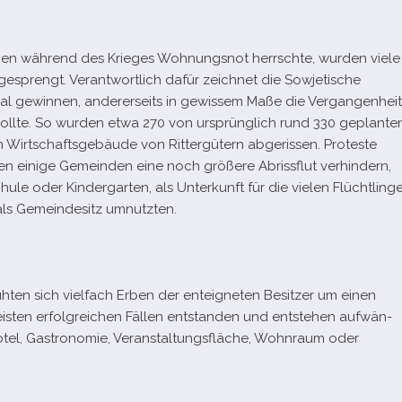
gen wäh­rend des Krieges Wohnungsnot herrschte, wur­den viele
esprengt. Verantwortlich dafür zeich­net die Sowjetische
rial gewin­nen, ande­rer­seits in gewis­sem Maße die Vergangenheit
lte. So wur­den etwa 270 von ursprüng­lich rund 330 geplan­te
 Wirtschaftsgebäude von Rittergütern abge­ris­sen. Proteste
­ten einige Gemeinden eine noch grö­ßere Abrissflut ver­hin­dern,
ule oder Kindergarten, als Unterkunft für die vie­len Flüchtling
 als Gemeindesitz umnutzten.
en sich viel­fach Erben der ent­eig­ne­ten Besitzer um einen
ten erfolg­rei­chen Fällen ent­stan­den und ent­ste­hen auf­wän­
 Hotel, Gastronomie, Veranstaltungsfläche, Wohnraum oder