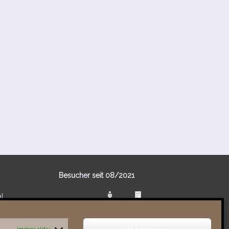
Besucher seit 08/​2021
al
Total
88227
1852326
Today
800
1647
Immer aktiv