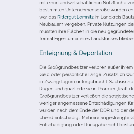
mit einer land­wirt­schaft­li­chen Nutzfläche
bestimm­ten Unternehmensgröße wur­den ent­ei
war das
Rittergut Lomnitz
im Landkreis Bautze
Neubauern ver­ge­ben. Private Nutzungen de
muss­ten ihre Flächen in die neu gegrün­de­t
for­mal Eigentümer ihres Landstückes blieben
Enteignung & Deportation
Die Großgrundbesitzer ver­lo­ren außer ihrem 
Geld oder per­sön­li­che Dinge. Zusätzlich wur­
in Zwangslagern unter­ge­bracht. Sächsische
Rügen und quar­tierte sie in Prora im „Kraft 
Großgrundbesitzer ver­lie­ßen die sowje­ti­sc
weni­ger ange­mes­sene Entschädigungen für 
wur­den nach dem Ende der DDR und der deut
chend ent­schä­digt. Mehrere ange­strengte G
Entschädigung oder Rückgabe nicht bestün