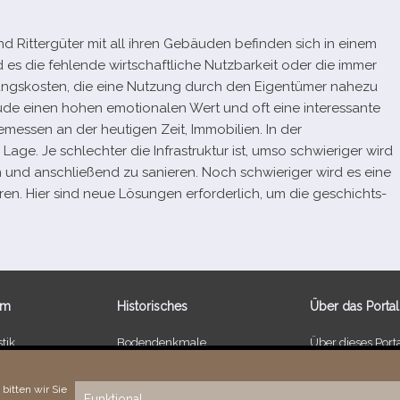
nd Rittergüter mit all ihren Gebäuden befin­den sich in einem
es die feh­lende wirt­schaft­li­che Nutzbarkeit oder die immer
erungskosten, die eine Nutzung durch den Eigentümer nahezu
einen hohen emo­tio­na­len Wert und oft eine inter­es­sante
emes­sen an der heu­ti­gen Zeit, Immobilien. In der
age. Je schlech­ter die Infrastruktur ist, umso schwie­ri­ger wird
 und anschlie­ßend zu sanie­ren. Noch schwie­ri­ger wird es eine
üh­ren. Hier sind neue Lösungen erfor­der­lich, um die geschichts­
um
Historisches
Über das Portal
tik
Bodendenkmale
Über dieses Port
 Schlössern
Kulturdenkmale
Neuigkeiten
r 1 EUR
Bodenreform ab 1945
Vielen Dank!
bitten wir Sie
Funktional