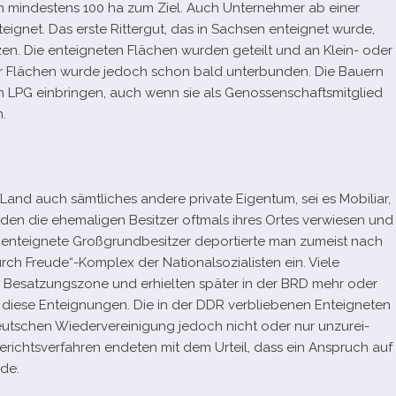
 von min­des­tens 100 ha zum Ziel. Auch Unternehmer ab einer
g­net. Das erste Rittergut, das in Sachsen ent­eig­net wurde,
n. Die ent­eig­ne­ten Flächen wur­den geteilt und an Klein- oder
r Flächen wurde jedoch schon bald unter­bun­den. Die Bauern
en LPG ein­brin­gen, auch wenn sie als Genossenschaftsmitglied
.
Land auch sämt­li­ches andere pri­vate Eigentum, sei es Mobiliar,
den die ehe­ma­li­gen Besitzer oft­mals ihres Ortes ver­wie­sen und
 ent­eig­nete Großgrundbesitzer depor­tierte man zumeist nach
durch Freude“-Komplex der Nationalsozialisten ein. Viele
he Besatzungszone und erhiel­ten spä­ter in der BRD mehr oder
diese Enteignungen. Die in der DDR ver­blie­be­nen Enteigneten
­schen Wiedervereinigung jedoch nicht oder nur unzu­rei­
erichtsverfahren ende­ten mit dem Urteil, dass ein Anspruch auf
de.