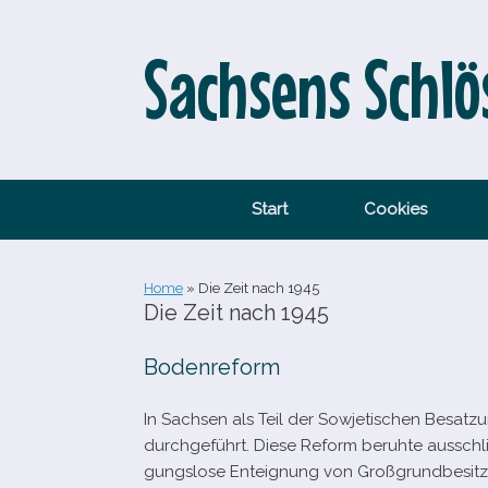
Zum
Inhalt
springen
Sachsens Schlö
Start
Cookies
Home
»
Die Zeit nach 1945
Die Zeit nach 1945
Bodenreform
In Sachsen als Teil der Sowjetischen Besat
durch­ge­führt. Diese Reform beruhte aus­schli
gungs­lose Enteignung von Großgrundbesitzern