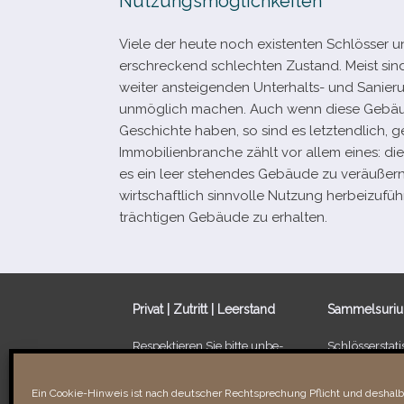
Nutzungsmöglichkeiten
Viele der heute noch exis­ten­ten Schlösser u
erschre­ckend schlech­ten Zustand. Meist sind 
wei­ter anstei­gen­den Unterhalts- und Sani
unmög­lich machen. Auch wenn diese Gebäude 
Geschichte haben, so sind es letzt­end­lich, g
Immobilienbranche zählt vor allem eines: die L
es ein leer ste­hen­des Gebäude zu ver­äu­ßern
wirt­schaft­lich sinn­volle Nutzung her­bei­zu­f
träch­ti­gen Gebäude zu erhalten.
Privat | Zutritt | Leerstand
Sammelsuri
Respektieren Sie bitte unbe­
Schlösserstatis
dingt die Privatsphäre der
Leerstand von
Besitzer/​Bewohner sowie
Ein Schloss fü
Ein Cookie-Hinweis ist nach deutscher Rechtsprechung Pflicht und deshalb 
Verbotsschilder. Unbefugtes