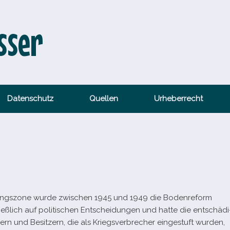
sser
Datenschutz
Quellen
Urheberrecht
zungszone wurde zwi­schen 1945 und 1949 die Bodenreform
eß­lich auf poli­ti­schen Entscheidungen und hatte die ent­schä­di
 und Besitzern, die als Kriegsverbrecher ein­ge­stuft wur­den,