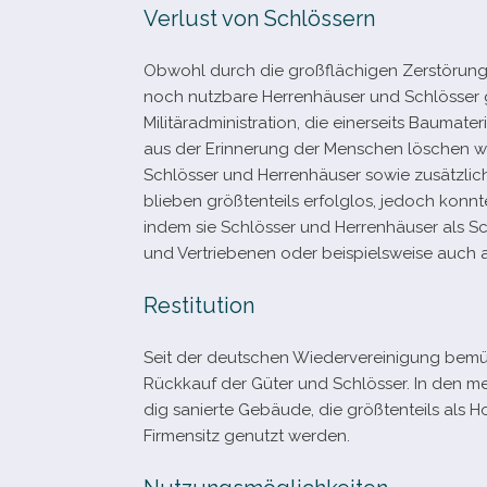
Verlust von Schlössern
Obwohl durch die groß­flä­chi­gen Zerstörun
noch nutz­bare Herrenhäuser und Schlösser g
Militäradministration, die einer­seits Baumate
aus der Erinnerung der Menschen löschen wol
Schlösser und Herrenhäuser sowie zusätz­lich
blie­ben größ­ten­teils erfolg­los, jedoch konn
indem sie Schlösser und Herrenhäuser als Sch
und Vertriebenen oder bei­spiels­weise auch
Restitution
Seit der deut­schen Wiedervereinigung bemüh­t
Rückkauf der Güter und Schlösser. In den meis­
dig sanierte Gebäude, die größ­ten­teils als
Firmensitz genutzt werden.