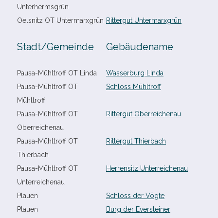
Unterhermsgrün
Oelsnitz OT Untermarxgrün
Rittergut Untermarxgrün
Stadt/​Gemeinde
Gebäudename
Pausa-​Mühltroff OT Linda
Wasserburg Linda
Pausa-​Mühltroff OT
Schloss Mühltroff
Mühltroff
Pausa-​Mühltroff OT
Rittergut Oberreichenau
Oberreichenau
Pausa-​Mühltroff OT
Rittergut Thierbach
Thierbach
Pausa-​Mühltroff OT
Herrensitz Unterreichenau
Unterreichenau
Plauen
Schloss der Vögte
Plauen
Burg der Eversteiner