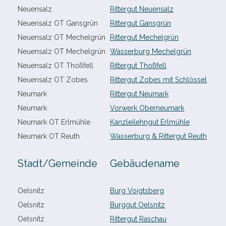
Neuensalz
Rittergut Neuensalz
Neuensalz OT Gansgrün
Rittergut Gansgrün
Neuensalz OT Mechelgrün
Rittergut Mechelgrün
Neuensalz OT Mechelgrün
Wasserburg Mechelgrün
Neuensalz OT Thoßfell
Rittergut Thoßfell
Neuensalz OT Zobes
Rittergut Zobes mit Schlössel
Neumark
Rittergut Neumark
Neumark
Vorwerk Oberneumark
Neumark OT Erlmühle
Kanzleilehngut Erlmühle
Neumark OT Reuth
Wasserburg & Rittergut Reuth
Stadt/​Gemeinde
Gebäudename
Oelsnitz
Burg Voigtsberg
Oelsnitz
Burggut Oelsnitz
Oelsnitz
Rittergut Raschau