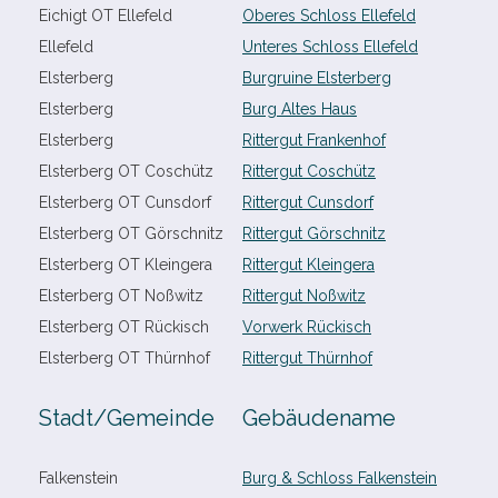
Eichigt OT Ellefeld
Oberes Schloss Ellefeld
Ellefeld
Unteres Schloss Ellefeld
Elsterberg
Burgruine Elsterberg
Elsterberg
Burg Altes Haus
Elsterberg
Rittergut Frankenhof
Elsterberg OT Coschütz
Rittergut Coschütz
Elsterberg OT Cunsdorf
Rittergut Cunsdorf
Elsterberg OT Görschnitz
Rittergut Görschnitz
Elsterberg OT Kleingera
Rittergut Kleingera
Elsterberg OT Noßwitz
Rittergut Noßwitz
Elsterberg OT Rückisch
Vorwerk Rückisch
Elsterberg OT Thürnhof
Rittergut Thürnhof
Stadt/​Gemeinde
Gebäudename
Falkenstein
Burg & Schloss Falkenstein