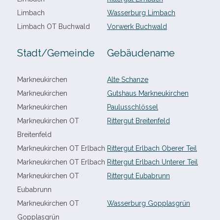
Limbach
Wasserburg Limbach
Limbach OT Buchwald
Vorwerk Buchwald
Stadt/​Gemeinde
Gebäudename
Markneukirchen
Alte Schanze
Markneukirchen
Gutshaus Markneukirchen
Markneukirchen
Paulusschlössel
Markneukirchen OT
Rittergut Breitenfeld
Breitenfeld
Markneukirchen OT Erlbach
Rittergut Erlbach Oberer Teil
Markneukirchen OT Erlbach
Rittergut Erlbach Unterer Teil
Markneukirchen OT
Rittergut Eubabrunn
Eubabrunn
Markneukirchen OT
Wasserburg Gopplasgrün
Gopplasgrün