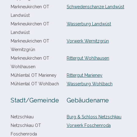
Markneukirchen OT
Schwedenschanze Landwüst
Landwüst
Markneukirchen OT
Wasserburg Landwüst
Landwüst
Markneukrichen OT
Vorwerk Wernitzgrün
Wernitzgrün
Markneukirchen OT
Rittergut Wohlhausen
Wohlhausen
Mühlental OT Marieney
Rittergut Marieney
Mühlental OT Wohlbach
Wasserburg Wohlbach
Stadt/​Gemeinde
Gebäudename
Netzschkau
Burg & Schloss Netzschkau
Netzschkau OT
Vorwerk Foschenroda
Foschenroda