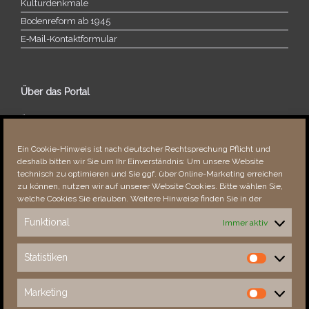
Kulturdenkmale
Bodenreform ab 1945
E‑Mail-​​Kontaktformular
Über das Portal
Über dieses Portal
Neuigkeiten
Ein Cookie-Hinweis ist nach deutscher Rechtsprechung Pflicht und
Vielen Dank!
deshalb bitten wir Sie um Ihr Einverständnis: Um unsere Website
Fehler bemerkt?
technisch zu optimieren und Sie ggf. über Online-Marketing erreichen
zu können, nutzen wir auf unserer Website Cookies. Bitte wählen Sie,
welche Cookies Sie erlauben. Weitere Hinweise finden Sie in der
Funktional
Immer aktiv
Besucher seit 08/​2021
Statistiken
Statistiken
Total
88006
1851644
Today
579
965
Marketing
Marketing
This Week
3053
32049