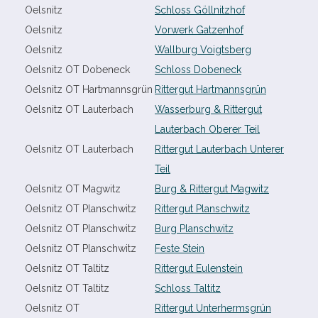
Oelsnitz
Schloss Göllnitzhof
Oelsnitz
Vorwerk Gatzenhof
Oelsnitz
Wallburg Voigtsberg
Oelsnitz OT Dobeneck
Schloss Dobeneck
Oelsnitz OT Hartmannsgrün
Rittergut Hartmannsgrün
Oelsnitz OT Lauterbach
Wasserburg & Rittergut
Lauterbach Oberer Teil
Oelsnitz OT Lauterbach
Rittergut Lauterbach Unterer
Teil
Oelsnitz OT Magwitz
Burg & Rittergut Magwitz
Oelsnitz OT Planschwitz
Rittergut Planschwitz
Oelsnitz OT Planschwitz
Burg Planschwitz
Oelsnitz OT Planschwitz
Feste Stein
Oelsnitz OT Taltitz
Rittergut Eulenstein
Oelsnitz OT Taltitz
Schloss Taltitz
Oelsnitz OT
Rittergut Unterhermsgrün