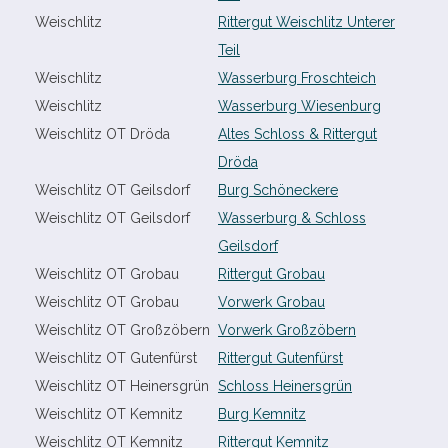
Weischlitz
Rittergut Weischlitz Unterer
Teil
Weischlitz
Wasserburg Froschteich
Weischlitz
Wasserburg Wiesenburg
Weischlitz OT Dröda
Altes Schloss & Rittergut
Dröda
Weischlitz OT Geilsdorf
Burg Schöneckere
Weischlitz OT Geilsdorf
Wasserburg & Schloss
Geilsdorf
Weischlitz OT Grobau
Rittergut Grobau
Weischlitz OT Grobau
Vorwerk Grobau
Weischlitz OT Großzöbern
Vorwerk Großzöbern
Weischlitz OT Gutenfürst
Rittergut Gutenfürst
Weischlitz OT Heinersgrün
Schloss Heinersgrün
Weischlitz OT Kemnitz
Burg Kemnitz
Weischlitz OT Kemnitz
Rittergut Kemnitz