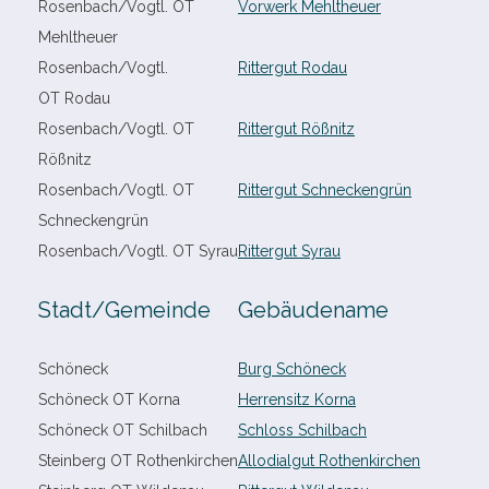
Rosenbach/​Vogtl. OT
Vorwerk Mehltheuer
Mehltheuer
Rosenbach/​Vogtl.
Rittergut Rodau
OT Rodau
Rosenbach/​Vogtl. OT
Rittergut Rößnitz
Rößnitz
Rosenbach/​Vogtl. OT
Rittergut Schneckengrün
Schneckengrün
Rosenbach/​Vogtl. OT Syrau
Rittergut Syrau
Stadt/​Gemeinde
Gebäudename
Schöneck
Burg Schöneck
Schöneck OT Korna
Herrensitz Korna
Schöneck OT Schilbach
Schloss Schilbach
Steinberg OT Rothenkirchen
Allodialgut Rothenkirchen