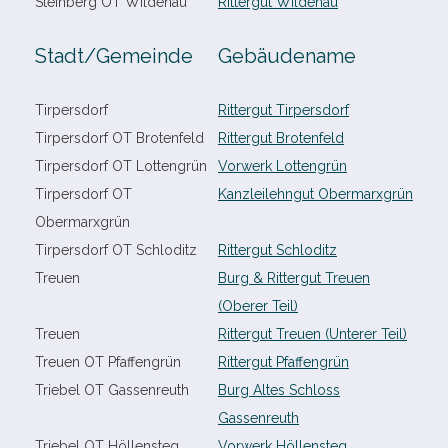
Steinberg OT Wildenau
Rittergut Wildenau
Stadt/​Gemeinde
Gebäudename
Tirpersdorf
Rittergut Tirpersdorf
Tirpersdorf OT Brotenfeld
Rittergut Brotenfeld
Tirpersdorf OT Lottengrün
Vorwerk Lottengrün
Tirpersdorf OT
Kanzleilehngut Obermarxgrün
Obermarxgrün
Tirpersdorf OT Schloditz
Rittergut Schloditz
Treuen
Burg & Rittergut Treuen
(Oberer Teil)
Treuen
Rittergut Treuen (Unterer Teil)
Treuen OT Pfaffengrün
Rittergut Pfaffengrün
Triebel OT Gassenreuth
Burg Altes Schloss
Gassenreuth
Triebel OT Höllensteg
Vorwerk Höllensteg