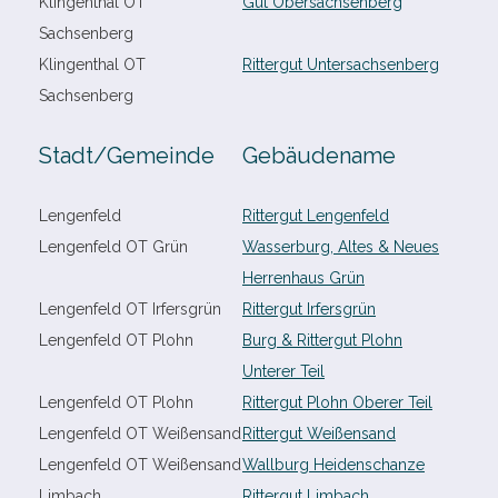
Klingenthal OT
Gut Obersachsenberg
Sachsenberg
Klingenthal OT
Rittergut Untersachsenberg
Sachsenberg
Stadt/​Gemeinde
Gebäudename
Lengenfeld
Rittergut Lengenfeld
Lengenfeld OT Grün
Wasserburg, Altes & Neues
Herrenhaus Grün
Lengenfeld OT Irfersgrün
Rittergut Irfersgrün
Lengenfeld OT Plohn
Burg & Rittergut Plohn
Unterer Teil
Lengenfeld OT Plohn
Rittergut Plohn Oberer Teil
Lengenfeld OT Weißensand
Rittergut Weißensand
Lengenfeld OT Weißensand
Wallburg Heidenschanze
Limbach
Rittergut Limbach