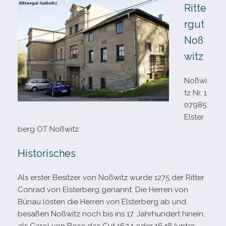
Ritte
rgut
Noß
witz
Noßwi
tz Nr. 1
07985
Elster
berg OT Noßwitz
Historisches
Als ers­ter Besitzer von Noßwitz wurde 1275 der Ritter
Conrad von Elsterberg genannt. Die Herren von
Bünau lös­ten die Herren von Elsterberg ab und
besa­ßen Noßwitz noch bis ins 17. Jahrhundert hin­ein,