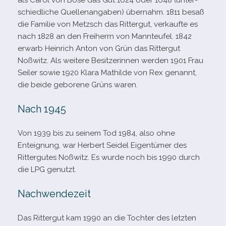
als Carol von Bose das Gut 1624 oder 1648 (unter­
schied­li­che Quellenangaben) über­nahm. 1811 besaß
die Familie von Metzsch das Rittergut, ver­kaufte es
nach 1828 an den Freiherrn von Mannteufel. 1842
erwarb Heinrich Anton von Grün das Rittergut
Noßwitz. Als wei­tere Besitzerinnen wer­den 1901 Frau
Seiler sowie 1920 Klara Mathilde von Rex genannt,
die beide gebo­rene Grüns waren.
Nach 1945
Von 1939 bis zu sei­nem Tod 1984, also ohne
Enteignung, war Herbert Seidel Eigentümer des
Rittergutes Noßwitz. Es wurde noch bis 1990 durch
die LPG genutzt.
Nachwendezeit
Das Rittergut kam 1990 an die Tochter des letz­ten