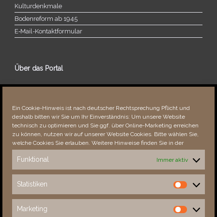
Kulturdenkmale
Bodenreform ab 1945
E‑Mail-​​Kontaktformular
Über das Portal
Über dieses Portal
Neuigkeiten
Ein Cookie-Hinweis ist nach deutscher Rechtsprechung Pflicht und
Vielen Dank!
deshalb bitten wir Sie um Ihr Einverständnis: Um unsere Website
Fehler bemerkt?
technisch zu optimieren und Sie ggf. über Online-Marketing erreichen
zu können, nutzen wir auf unserer Website Cookies. Bitte wählen Sie,
welche Cookies Sie erlauben. Weitere Hinweise finden Sie in der
Funktional
Immer aktiv
Besucher seit 08/​2021
Statistiken
Statistiken
Total
88115
1851888
Today
688
1209
Marketing
Marketing
This Week
3162
32293