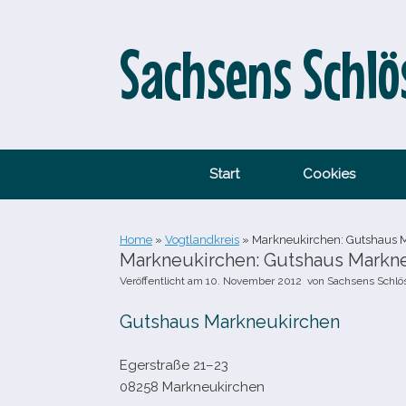
Zum
Inhalt
springen
Sachsens Schlö
Start
Cookies
Home
»
Vogtlandkreis
»
Markneukirchen: Gutshaus 
Markneukirchen: Gutshaus Markn
Veröffentlicht am
10. November 2012
von
Sachsens Schlö
Gutshaus Markneukirchen
Egerstraße 21–23
08258 Markneukirchen