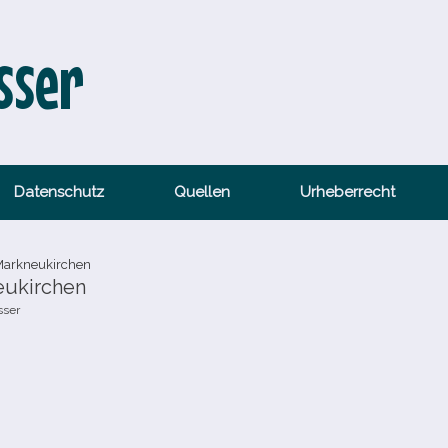
sser
Datenschutz
Quellen
Urheberrecht
Markneukirchen
eukirchen
sser