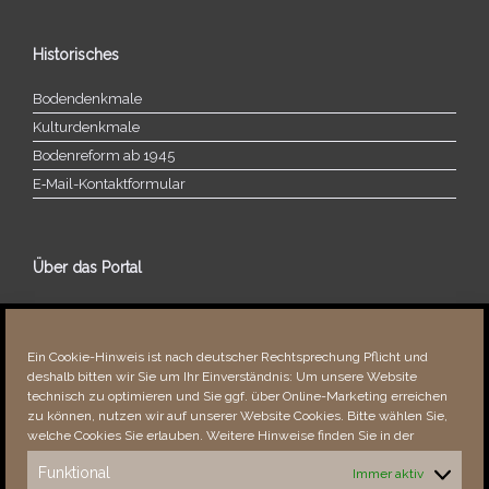
Historisches
Bodendenkmale
Kulturdenkmale
Bodenreform ab 1945
E‑Mail-​​Kontaktformular
Über das Portal
Über dieses Portal
Neuigkeiten
Ein Cookie-Hinweis ist nach deutscher Rechtsprechung Pflicht und
Vielen Dank!
deshalb bitten wir Sie um Ihr Einverständnis: Um unsere Website
Fehler bemerkt?
technisch zu optimieren und Sie ggf. über Online-Marketing erreichen
zu können, nutzen wir auf unserer Website Cookies. Bitte wählen Sie,
welche Cookies Sie erlauben. Weitere Hinweise finden Sie in der
Funktional
Immer aktiv
Besucher seit 08/​2021