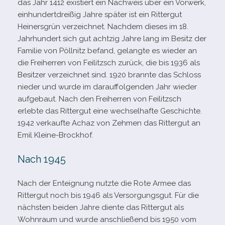
das Jahr 1412 exis­tiert ein Nachweis über ein Vorwerk,
ein­hun­dert­drei­ßig Jahre spä­ter ist ein Rittergut
Heinersgrün ver­zeich­net. Nachdem die­ses im 18.
Jahrhundert sich gut acht­zig Jahre lang im Besitz der
Familie von Pöllnitz befand, gelangte es wie­der an
die Freiherren von Feilitzsch zurück, die bis 1936 als
Besitzer ver­zeich­net sind. 1920 brannte das Schloss
nie­der und wurde im dar­auf­fol­gen­den Jahr wie­der
auf­ge­baut. Nach den Freiherren von Feilitzsch
erlebte das Rittergut eine wech­sel­hafte Geschichte.
1942 ver­kaufte Achaz von Zehmen das Rittergut an
Emil Kleine-Brockhof.
Nach 1945
Nach der Enteignung nutzte die Rote Armee das
Rittergut noch bis 1946 als Versorgungsgut. Für die
nächs­ten bei­den Jahre diente das Rittergut als
Wohnraum und wurde anschlie­ßend bis 1950 vom