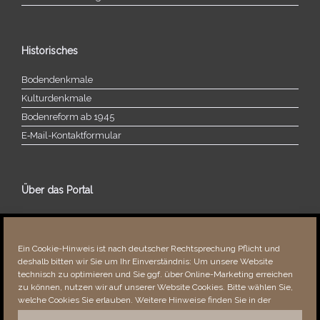
Historisches
Bodendenkmale
Kulturdenkmale
Bodenreform ab 1945
E‑Mail-​​Kontaktformular
Über das Portal
Über dieses Portal
Neuigkeiten
Ein Cookie-Hinweis ist nach deutscher Rechtsprechung Pflicht und
Vielen Dank!
deshalb bitten wir Sie um Ihr Einverständnis: Um unsere Website
Fehler bemerkt?
technisch zu optimieren und Sie ggf. über Online-Marketing erreichen
zu können, nutzen wir auf unserer Website Cookies. Bitte wählen Sie,
welche Cookies Sie erlauben. Weitere Hinweise finden Sie in der