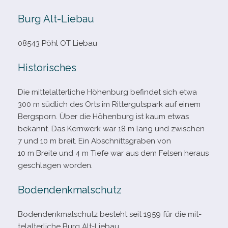
Burg Alt-​Liebau
08543 Pöhl OT Liebau
Historisches
Die mit­tel­al­ter­li­che Höhenburg befin­det sich etwa
300 m süd­lich des Orts im Rittergutspark auf einem
Bergsporn. Über die Höhenburg ist kaum etwas
bekannt. Das Kernwerk war 18 m lang und zwi­schen
7 und 10 m breit. Ein Abschnittsgraben von
10 m Breite und 4 m Tiefe war aus dem Felsen her­aus
geschla­gen worden.
Bodendenkmalschutz
Bodendenkmalschutz besteht seit 1959 für die mit­
tel­al­ter­li­che Burg Alt-Liebau.