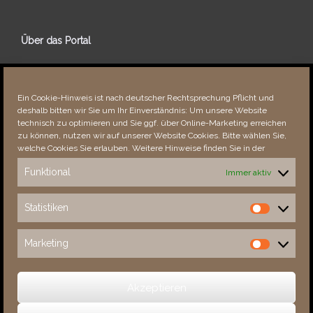
Über das Portal
Über dieses Portal
Neuigkeiten
Ein Cookie-Hinweis ist nach deutscher Rechtsprechung Pflicht und
Vielen Dank!
deshalb bitten wir Sie um Ihr Einverständnis: Um unsere Website
Fehler bemerkt?
technisch zu optimieren und Sie ggf. über Online-Marketing erreichen
zu können, nutzen wir auf unserer Website Cookies. Bitte wählen Sie,
welche Cookies Sie erlauben. Weitere Hinweise finden Sie in der
Funktional
Immer aktiv
Besucher seit 08/​2021
Statistiken
Statistiken
Total
88185
1852186
Today
758
1507
Marketing
Marketing
This Week
3232
32591
This Month
4585
134476
Akzeptieren