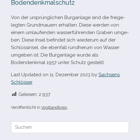
Bodendenkmalschutz
Von der ursprüng­li­chen Burganlage sind die frei­ge­
leg­ten Grundmauern erhal­ten. Diese wer­den von
einem umlau­fen­den was­ser­füh­ren­den Graben umge­
ben. Diese Insel befin­det sich wie­derum auf der
Schlossinsel, die eben­fall rund­herum von Wasser
umge­ben ist. Die Burganlage wurde als
Bodendenkmal 1957 unter Schutz gestellt.
Last Updated on 11. Dezember 2023 by
Sachsens
Schlösser
Gelesen:
2.937
Veröffentlicht in
Vogtlandkreis
.
Suche
nach: