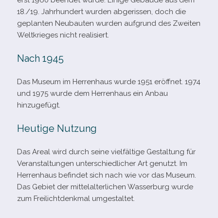
erst 1960 been­det wurde. Einige Gebäude aus dem
18./19. Jahrhundert wur­den abge­ris­sen, doch die
geplan­ten Neubauten wur­den auf­grund des Zweiten
Weltkrieges nicht realisiert.
Nach 1945
Das Museum im Herrenhaus wurde 1951 eröff­net. 1974
und 1975 wurde dem Herrenhaus ein Anbau
hinzugefügt.
Heutige Nutzung
Das Areal wird durch seine viel­fäl­tige Gestaltung für
Veranstaltungen unter­schied­li­cher Art genutzt. Im
Herrenhaus befin­det sich nach wie vor das Museum.
Das Gebiet der mit­tel­al­ter­li­chen Wasserburg wurde
zum Freilichtdenkmal umgestaltet.