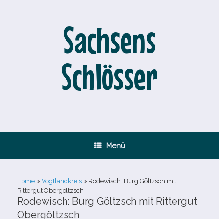
Zum
Inhalt
springen
Sachsens
Schlösser
Menü
Home
»
Vogtlandkreis
»
Rodewisch: Burg Göltzsch mit
Rittergut Obergöltzsch
Rodewisch: Burg Göltzsch mit Rittergut
Obergöltzsch