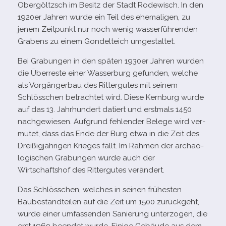
Obergöltzsch im Besitz der Stadt Rodewisch. In den
1920er Jahren wurde ein Teil des ehe­ma­li­gen, zu
jenem Zeitpunkt nur noch wenig was­ser­füh­ren­den
Grabens zu einem Gondelteich umgestaltet.
Bei Grabungen in den spä­ten 1930er Jahren wur­den
die Überreste einer Wasserburg gefun­den, wel­che
als Vorgängerbau des Rittergutes mit sei­nem
Schlösschen betrach­tet wird. Diese Kernburg wurde
auf das 13. Jahrhundert datiert und erst­mals 1450
nach­ge­wie­sen. Aufgrund feh­len­der Belege wird ver­
mu­tet, dass das Ende der Burg etwa in die Zeit des
Dreißigjährigen Krieges fällt. Im Rahmen der archäo­
lo­gi­schen Grabungen wurde auch der
Wirtschaftshof des Rittergutes verändert.
Das Schlösschen, wel­ches in sei­nen frü­hes­ten
Baubestandteilen auf die Zeit um 1500 zurück­geht,
wurde einer umfas­sen­den Sanierung unter­zo­gen, die