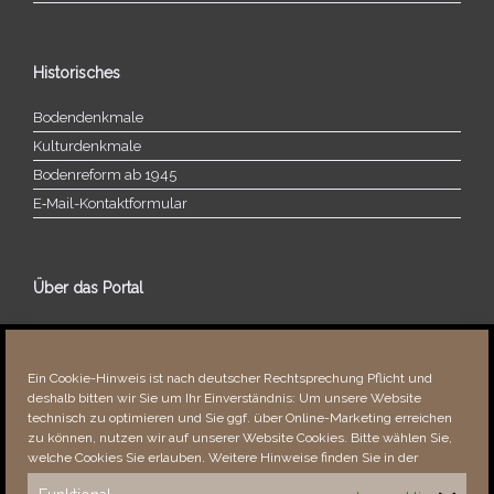
Historisches
Bodendenkmale
Kulturdenkmale
Bodenreform ab 1945
E‑Mail-​​Kontaktformular
Über das Portal
Über dieses Portal
Neuigkeiten
Ein Cookie-Hinweis ist nach deutscher Rechtsprechung Pflicht und
Vielen Dank!
deshalb bitten wir Sie um Ihr Einverständnis: Um unsere Website
Fehler bemerkt?
technisch zu optimieren und Sie ggf. über Online-Marketing erreichen
zu können, nutzen wir auf unserer Website Cookies. Bitte wählen Sie,
welche Cookies Sie erlauben. Weitere Hinweise finden Sie in der