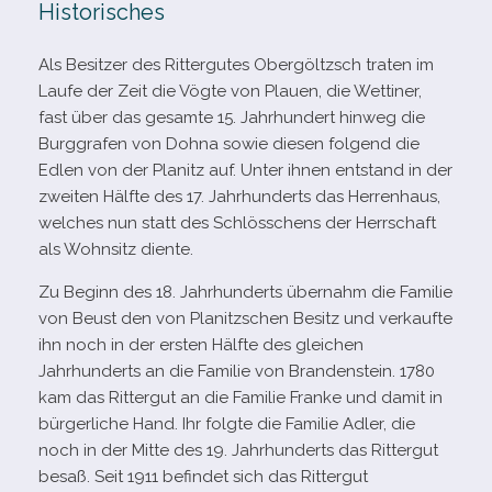
Historisches
Als Besitzer des Rittergutes Obergöltzsch tra­ten im
Laufe der Zeit die Vögte von Plauen, die Wettiner,
fast über das gesamte 15. Jahrhundert hin­weg die
Burggrafen von Dohna sowie die­sen fol­gend die
Edlen von der Planitz auf. Unter ihnen ent­stand in der
zwei­ten Hälfte des 17. Jahrhunderts das Herrenhaus,
wel­ches nun statt des Schlösschens der Herrschaft
als Wohnsitz diente.
Zu Beginn des 18. Jahrhunderts über­nahm die Familie
von Beust den von Planitzschen Besitz und ver­kaufte
ihn noch in der ers­ten Hälfte des glei­chen
Jahrhunderts an die Familie von Brandenstein. 1780
kam das Rittergut an die Familie Franke und damit in
bür­ger­li­che Hand. Ihr folgte die Familie Adler, die
noch in der Mitte des 19. Jahrhunderts das Rittergut
besaß. Seit 1911 befin­det sich das Rittergut