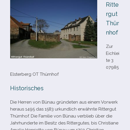
Ritte
rgut
Thür
nhof
Zur
Eichlei
te 3
07985
Elsterberg OT Thürnhof
Historisches
Die Herren von Bünau grün­de­ten aus einem Vorwerk
her­aus 1495 das 1583 urkund­lich erwähnte Rittergut
Thürnhof. Die Familie von Bünau ver­blieb über die
Jahrhunderte im Besitz des Rittergutes, bis Christiane