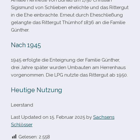
Amalie Henriette von Bünau um 1750 Christian
Sigismund von Schlieben ehe­lichte und das Rittergut
in die Ehe ein­brachte. Erneut durch Eheschließung
gelangte das Rittergut Thürnhof 1836 an die Familie
Günther.
Nach 1945
1945 erfolgte die Enteignung der Familie Günther,
drei Jahre spä­ter wur­den Umbauten am Herrenhaus
vor­ge­nom­men. Die LPG nutzte das Rittergut ab 1950.
Heutige Nutzung
Leerstand
Last Updated on 15. Februar 2025 by
Sachsens
Schlösser
Gelesen:
2.558