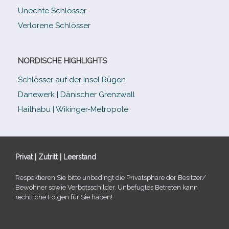
Unechte Schlösser
Verlorene Schlösser
NORDISCHE HIGHLIGHTS
Schlösser auf der Insel Rügen
Danewerk | Dänischer Grenzwall
Haithabu | Wikinger-Metropole
Privat | Zutritt | Leerstand
Respektieren Sie bitte unbe­dingt die Privatsphäre der Besitzer/​
Bewohner sowie Verbotsschilder. Unbefugtes Betreten kann
recht­li­che Folgen für Sie haben!