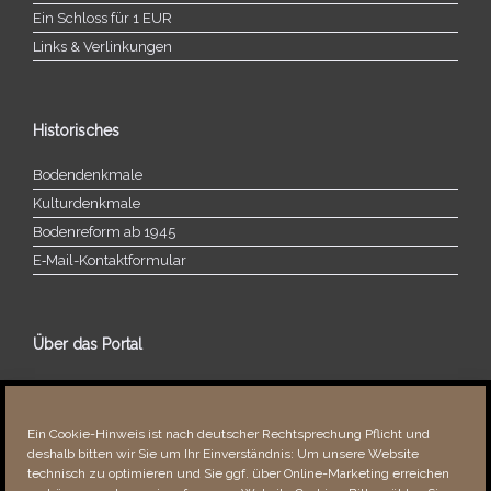
Ein Schloss für 1 EUR
Links & Verlinkungen
Historisches
Bodendenkmale
Kulturdenkmale
Bodenreform ab 1945
E‑Mail-​​Kontaktformular
Über das Portal
Über dieses Portal
Neuigkeiten
Ein Cookie-Hinweis ist nach deutscher Rechtsprechung Pflicht und
Vielen Dank!
deshalb bitten wir Sie um Ihr Einverständnis: Um unsere Website
Fehler bemerkt?
technisch zu optimieren und Sie ggf. über Online-Marketing erreichen