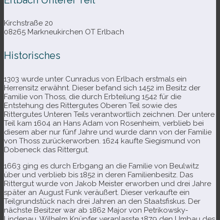
Kirchstraße 20
08265 Markneukirchen OT Erlbach
Historisches
1303 wurde unter Cunradus von Erlbach erst­mals ein
Herrensitz erwähnt. Dieser befand sich 1452 im Besitz der
Familie von Thoss, die durch Erbteilung 1542 für die
Entstehung des Rittergutes Oberen Teil sowie des
Rittergutes Unteren Teils ver­ant­wort­lich zeich­nen. Der untere
Teil kam 1604 an Hans Adam von Rosenheim, ver­blieb bei
die­sem aber nur fünf Jahre und wurde dann von der Familie
von Thoss zurück­er­wor­ben. 1624 kaufte Siegismund von
Dobeneck das Rittergut.
1663 ging es durch Erbgang an die Familie von Beulwitz
über und ver­blieb bis 1852 in deren Familienbesitz. Das
Rittergut wurde von Jakob Meister erwor­ben und drei Jahre
spä­ter an August Funk ver­äu­ßert. Dieser ver­kaufte ein
Teilgrundstück nach drei Jahren an den Staatsfiskus. Der
nächste Besitzer war ab 1862 Major von Petrikowsky-​
Lindenau. Wilhelm Knüpfer ver­an­lasste 1879 den Umbau des