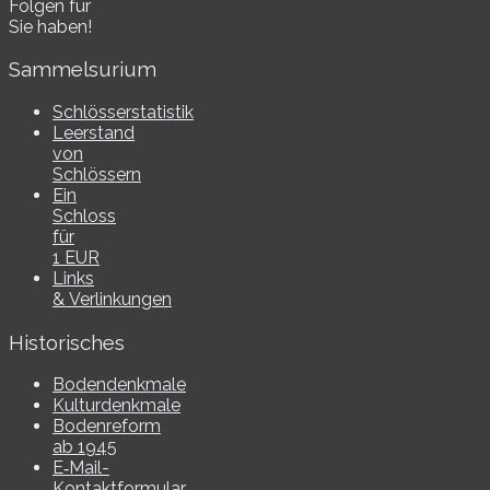
Folgen für
Sie haben!
Sammelsurium
Schlösserstatistik
Leerstand
von
Schlössern
Ein
Schloss
für
1 EUR
Links
& Verlinkungen
Historisches
Bodendenkmale
Kulturdenkmale
Bodenreform
ab 1945
E‑Mail-​​
Kontaktformular