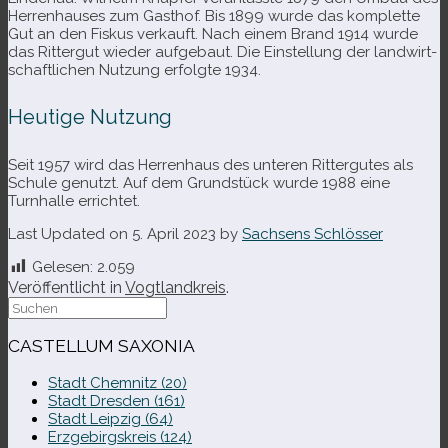
Herrenhauses zum Gasthof. Bis 1899 wurde das kom­plette
Gut an den Fiskus ver­kauft. Nach einem Brand 1914 wurde
das Rittergut wie­der auf­ge­baut. Die Einstellung der land­wirt­
schaft­li­chen Nutzung erfolgte 1934.
Heutige Nutzung
Seit 1957 wird das Herrenhaus des unte­ren Rittergutes als
Schule genutzt. Auf dem Grundstück wurde 1988 eine
Turnhalle errichtet.
Last Updated on 5. April 2023 by
Sachsens Schlösser
Gelesen:
2.059
Veröffentlicht in
Vogtlandkreis
.
Suche
nach:
CASTELLUM SAXONIA
Stadt Chemnitz (20)
Stadt Dresden (161)
Stadt Leipzig (64)
Erzgebirgskreis (124)