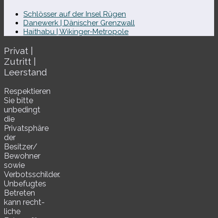
Schlösser auf der Insel Rügen
Danewerk | Dänischer Grenzwall
Haithabu | Wikinger-Metropole
Privat |
Zutritt |
Leerstand
Respektieren
Sie bitte
unbe­dingt
die
Privatsphäre
der
Besitzer/​
Bewohner
sowie
Verbotsschilder.
Unbefugtes
Betreten
kann recht­
li­che