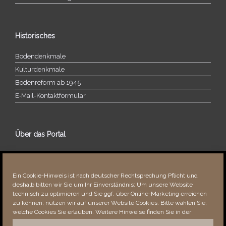
Historisches
Bodendenkmale
Kulturdenkmale
Bodenreform ab 1945
E‑Mail-​​Kontaktformular
Über das Portal
Über dieses Portal
Neuigkeiten
Ein Cookie-Hinweis ist nach deutscher Rechtsprechung Pflicht und
Vielen Dank!
deshalb bitten wir Sie um Ihr Einverständnis: Um unsere Website
Fehler bemerkt?
technisch zu optimieren und Sie ggf. über Online-Marketing erreichen
zu können, nutzen wir auf unserer Website Cookies. Bitte wählen Sie,
welche Cookies Sie erlauben. Weitere Hinweise finden Sie in der