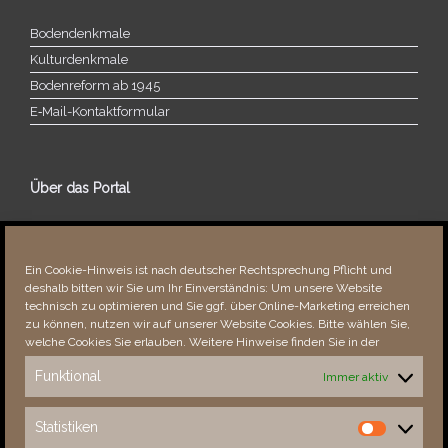
Bodendenkmale
Kulturdenkmale
Bodenreform ab 1945
E‑Mail-​​Kontaktformular
Über das Portal
Über dieses Portal
Neuigkeiten
Ein Cookie-Hinweis ist nach deutscher Rechtsprechung Pflicht und
Vielen Dank!
deshalb bitten wir Sie um Ihr Einverständnis: Um unsere Website
Fehler bemerkt?
technisch zu optimieren und Sie ggf. über Online-Marketing erreichen
zu können, nutzen wir auf unserer Website Cookies. Bitte wählen Sie,
welche Cookies Sie erlauben. Weitere Hinweise finden Sie in der
Funktional
Immer aktiv
Besucher seit 08/​2021
Statistiken
Statistiken
Total
87791
1850590