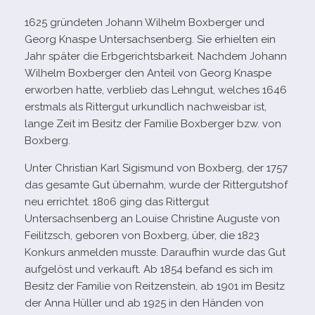
1625 grün­de­ten Johann Wilhelm Boxberger und
Georg Knaspe Untersachsenberg. Sie erhiel­ten ein
Jahr spä­ter die Erbgerichtsbarkeit. Nachdem Johann
Wilhelm Boxberger den Anteil von Georg Knaspe
erwor­ben hatte, ver­blieb das Lehngut, wel­ches 1646
erst­mals als Rittergut urkund­lich nach­weis­bar ist,
lange Zeit im Besitz der Familie Boxberger bzw. von
Boxberg.
Unter Christian Karl Sigismund von Boxberg, der 1757
das gesamte Gut über­nahm, wurde der Rittergutshof
neu errich­tet. 1806 ging das Rittergut
Untersachsenberg an Louise Christine Auguste von
Feilitzsch, gebo­ren von Boxberg, über, die 1823
Konkurs anmel­den musste. Daraufhin wurde das Gut
auf­ge­löst und ver­kauft. Ab 1854 befand es sich im
Besitz der Familie von Reitzenstein, ab 1901 im Besitz
der Anna Hüller und ab 1925 in den Händen von