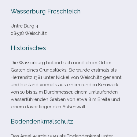
Wasserburg Froschteich
Untre Burg 4
08538 Weischlitz
Historisches
Die Wasserburg befand sich nörd­lich im Ort im
Garten eines Grundstücks. Sie wurde erst­mals als
Herrensitz 1381 unter Nickel von Weischlitz genannt
und bestand vor­mals aus einem run­den Kernwerk
von 10 bis 12 m Durchmesser, einem umlau­fen­den
was­ser­füh­ren­den Graben von etwa 8 m Breite und
einem davor lie­gen­den Außenwall.
Bodendenkmalschutz
Das Areal wurde 1959 als Bodendenkmal unter