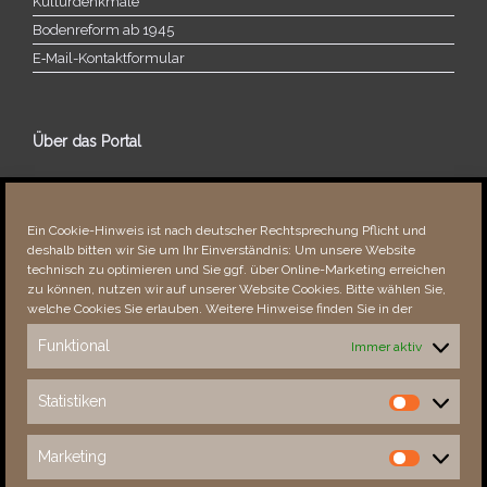
Kulturdenkmale
Bodenreform ab 1945
E‑Mail-​​Kontaktformular
Über das Portal
Über dieses Portal
Neuigkeiten
Ein Cookie-Hinweis ist nach deutscher Rechtsprechung Pflicht und
Vielen Dank!
deshalb bitten wir Sie um Ihr Einverständnis: Um unsere Website
Fehler bemerkt?
technisch zu optimieren und Sie ggf. über Online-Marketing erreichen
zu können, nutzen wir auf unserer Website Cookies. Bitte wählen Sie,
welche Cookies Sie erlauben. Weitere Hinweise finden Sie in der
Funktional
Immer aktiv
Besucher seit 08/​2021
Statistiken
Statistiken
Total
89020
1856013
Today
558
1055
Marketing
Marketing
This Week
4851
36418