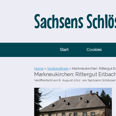
Zum
Inhalt
springen
Sachsens Schlö
Start
Cookies
Home
»
Vogtlandkreis
»
Markneukirchen: Rittergut Er
Markneukirchen: Rittergut Erlbach
Veröffentlicht am
8. August 2012
von
Sachsens Schlösser