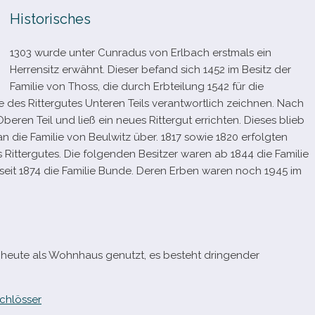
Historisches
1303 wurde unter Cunradus von Erlbach erst­mals ein
Herrensitz erwähnt. Dieser befand sich 1452 im Besitz der
Familie von Thoss, die durch Erbteilung 1542 für die
des Rittergutes Unteren Teils ver­ant­wort­lich zeich­nen. Nach
eren Teil und ließ ein neues Rittergut errich­ten. Dieses blieb
an die Familie von Beulwitz über. 1817 sowie 1820 erfolg­ten
tergutes. Die fol­gen­den Besitzer waren ab 1844 die Familie
 seit 1874 die Familie Bunde. Deren Erben waren noch 1945 im
 heute als Wohnhaus genutzt, es besteht drin­gen­der
chlösser