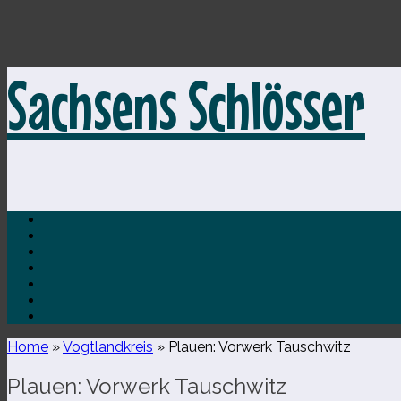
Zum
Sachsens Schlösser
Inhalt
springen
Home
»
Vogtlandkreis
»
Plauen: Vorwerk Tauschwitz
Plauen: Vorwerk Tauschwitz