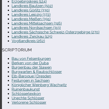
Erzgebirgskreis (124)
Landkreis Bautzen (502)
Landkreis Görlitz (330)
Landkreis Leipzig (372)
Landkreis Meißen (391)
Landkreis Mittelsachsen (316)
Landkreis Nordsachsen (313)
Landkreis Sächsische Schweiz-​Osterzgebirge (270)
Landkreis Zwickau (125)
Vogtlandkreis (262)
SCRIPTORIUM
Bau von Felsenburgen
Berken von der Duba
Burgenbau der Slawen
Burgwarten & Raubschlösser
Elb-​Baroque | Dresden
Festungen in Sachsen
Königlicher Weinberg Wachwitz
Ruinenbaukunst
Schlösserlexikon
Unechte Schlösser
Verlorene Schlösser