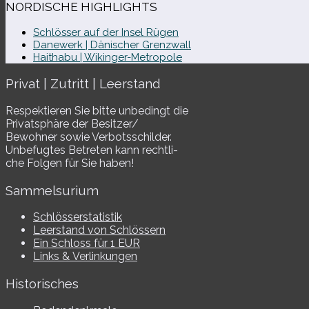
NORDISCHE HIGHLIGHTS
Schlösser auf der Insel Rügen
Danewerk | Dänischer Grenzwall
Haithabu | Wikinger-Metropole
Privat | Zutritt | Leerstand
Respektieren Sie bitte unbe­dingt die
Privatsphäre der Besitzer/​
Bewohner sowie Verbotsschilder.
Unbefugtes Betreten kann recht­li­
che Folgen für Sie haben!
Sammelsurium
Schlösserstatistik
Leerstand von Schlössern
Ein Schloss für 1 EUR
Links & Verlinkungen
Historisches