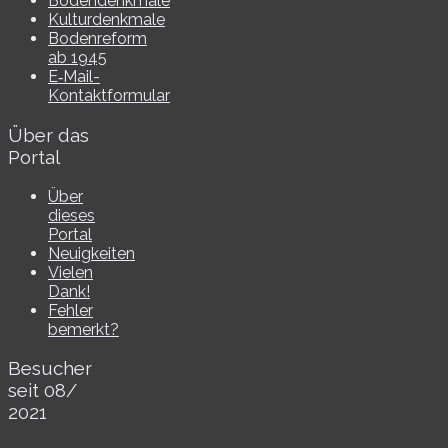
Bodendenkmale
Kulturdenkmale
Bodenreform
ab 1945
E‑Mail-​​
Kontaktformular
Über das
Portal
Über
dieses
Portal
Neuigkeiten
Vielen
Dank!
Fehler
bemerkt?
Besucher
seit 08/​
2021