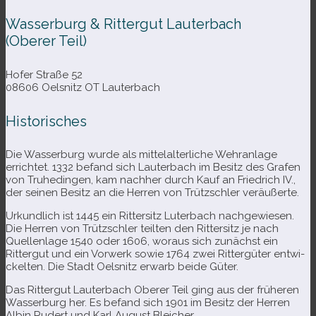
Wasserburg & Rittergut Lauterbach
(Oberer Teil)
Hofer Straße 52
08606 Oelsnitz OT Lauterbach
Historisches
Die Wasserburg wurde als mit­tel­al­ter­li­che Wehranlage
errich­tet. 1332 befand sich Lauterbach im Besitz des Grafen
von Truhedingen, kam nach­her durch Kauf an Friedrich IV.,
der sei­nen Besitz an die Herren von Trützschler veräußerte.
Urkundlich ist 1445 ein Rittersitz Luterbach nach­ge­wie­sen.
Die Herren von Trützschler teil­ten den Rittersitz je nach
Quellenlage 1540 oder 1606, wor­aus sich zunächst ein
Rittergut und ein Vorwerk sowie 1764 zwei Rittergüter ent­wi­
ckel­ten. Die Stadt Oelsnitz erwarb beide Güter.
Das Rittergut Lauterbach Oberer Teil ging aus der frü­he­ren
Wasserburg her. Es befand sich 1901 im Besitz der Herren
Albin Rudert und Karl August Bleicher.