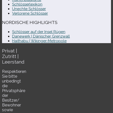
Schlösserlexikon
Unechte Schlösser
Verlorene Schlösser
NORDISCHE HIGHLIGHTS
Schlösser auf der Insel Rügen
Danewerk | Dänischer Grenzwall
Haithabu | Wikinger-Metropole
Privat |
Zutritt |
Leerstand
Respektieren
Sie bitte
unbe­dingt
die
Privatsphäre
der
Besitzer/​
Bewohner
sowie