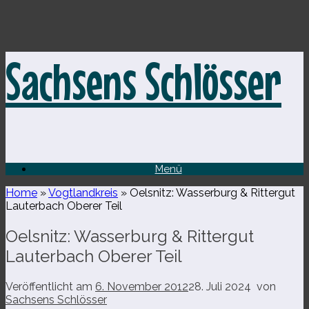
Zum
Sachsens Schlösser
Inhalt
springen
Menü
Home
»
Vogtlandkreis
»
Oelsnitz: Wasserburg & Rittergut
Lauterbach Oberer Teil
Oelsnitz: Wasserburg & Rittergut
Lauterbach Oberer Teil
Veröffentlicht am
6. November 2012
28. Juli 2024
von
Sachsens Schlösser