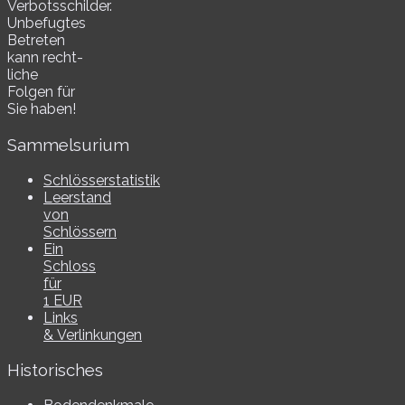
Verbotsschilder.
Unbefugtes
Betreten
kann recht­
li­che
Folgen für
Sie haben!
Sammelsurium
Schlösserstatistik
Leerstand
von
Schlössern
Ein
Schloss
für
1 EUR
Links
& Verlinkungen
Historisches