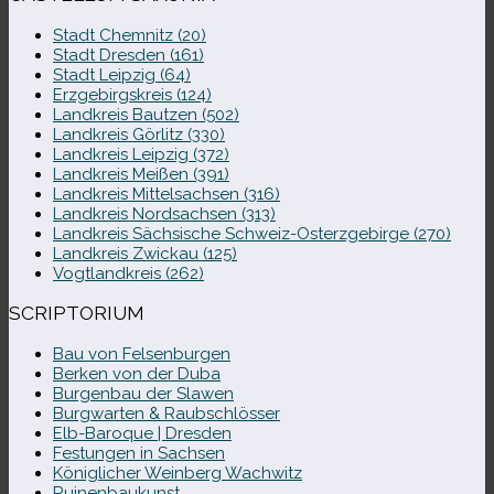
Stadt Chemnitz (20)
Stadt Dresden (161)
Stadt Leipzig (64)
Erzgebirgskreis (124)
Landkreis Bautzen (502)
Landkreis Görlitz (330)
Landkreis Leipzig (372)
Landkreis Meißen (391)
Landkreis Mittelsachsen (316)
Landkreis Nordsachsen (313)
Landkreis Sächsische Schweiz-​Osterzgebirge (270)
Landkreis Zwickau (125)
Vogtlandkreis (262)
SCRIPTORIUM
Bau von Felsenburgen
Berken von der Duba
Burgenbau der Slawen
Burgwarten & Raubschlösser
Elb-​Baroque | Dresden
Festungen in Sachsen
Königlicher Weinberg Wachwitz
Ruinenbaukunst