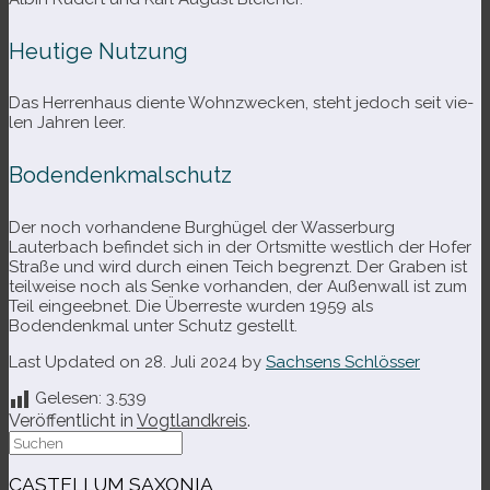
Heutige Nutzung
Das Herrenhaus diente Wohnzwecken, steht jedoch seit vie­
len Jahren leer.
Bodendenkmalschutz
Der noch vor­han­dene Burghügel der Wasserburg
Lauterbach befin­det sich in der Ortsmitte west­lich der Hofer
Straße und wird durch einen Teich begrenzt. Der Graben ist
teil­weise noch als Senke vor­han­den, der Außenwall ist zum
Teil ein­ge­eb­net. Die Überreste wur­den 1959 als
Bodendenkmal unter Schutz gestellt.
Last Updated on 28. Juli 2024 by
Sachsens Schlösser
Gelesen:
3.539
Veröffentlicht in
Vogtlandkreis
.
Suche
nach:
CASTELLUM SAXONIA