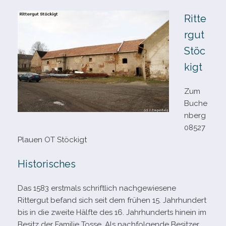
Ritte
rgut
Stöc
kigt
Zum
Buche
nberg
08527
Plauen OT Stöckigt
Historisches
Das 1583 erst­mals schrift­lich nach­ge­wie­sene
Rittergut befand sich seit dem frü­hen 15. Jahrhundert
bis in die zweite Hälfte des 16. Jahrhunderts hin­ein im
Besitz der Familie Tosse. Als nach­fol­gende Besitzer