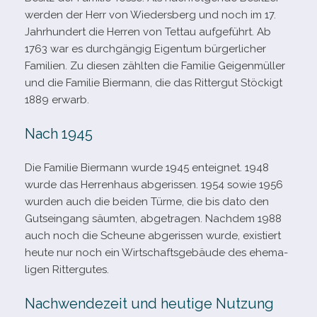
wer­den der Herr von Wiedersberg und noch im 17.
Jahrhundert die Herren von Tettau auf­ge­führt. Ab
1763 war es durch­gän­gig Eigentum bür­ger­li­cher
Familien. Zu die­sen zähl­ten die Familie Geigenmüller
und die Familie Biermann, die das Rittergut Stöckigt
1889 erwarb.
Nach 1945
Die Familie Biermann wurde 1945 ent­eig­net. 1948
wurde das Herrenhaus abge­ris­sen. 1954 sowie 1956
wur­den auch die bei­den Türme, die bis dato den
Gutseingang säum­ten, abge­tra­gen. Nachdem 1988
auch noch die Scheune abge­ris­sen wurde, exis­tiert
heute nur noch ein Wirtschaftsgebäude des ehe­ma­
li­gen Rittergutes.
Nachwendezeit und heutige Nutzung