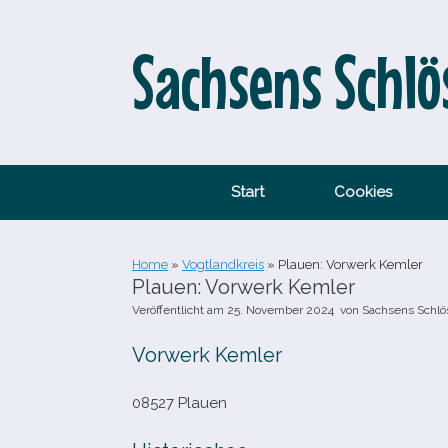
Zum
Inhalt
springen
Sachsens Schlö
Start
Cookies
Home
»
Vogtlandkreis
»
Plauen: Vorwerk Kemler
Plauen: Vorwerk Kemler
Veröffentlicht am
25. November 2024
von
Sachsens Schlö
Vorwerk Kemler
08527 Plauen