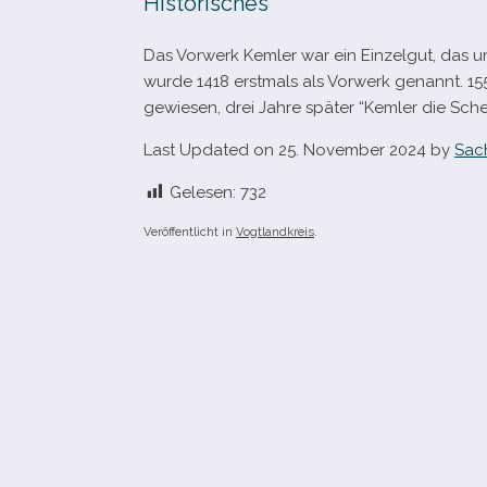
Historisches
Das Vorwerk Kemler war ein Einzelgut, das ur
wurde 1418 erst­mals als Vorwerk genannt. 15
ge­wie­sen, drei Jahre spä­ter “Kemler die Sch
Last Updated on 25. November 2024 by
Sac
Gelesen:
732
Veröffentlicht in
Vogtlandkreis
.