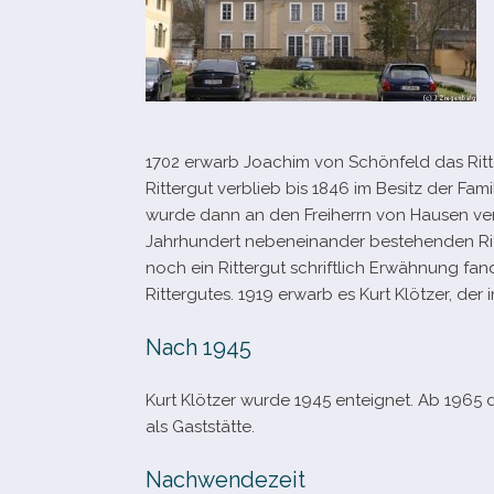
1702 erwarb Joachim von Schönfeld das Ritte
Rittergut ver­blieb bis 1846 im Besitz der Fam
wurde dann an den Freiherrn von Hausen ver­äu
Jahrhundert neben­ein­an­der bestehen­den Rit
noch ein Rittergut schrift­lich Erwähnung fa
Rittergutes. 1919 erwarb es Kurt Klötzer, de
Nach 1945
Kurt Klötzer wurde 1945 ent­eig­net. Ab 1965
als Gaststätte.
Nachwendezeit