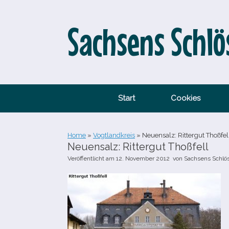
Zum
Inhalt
springen
Sachsens Schlö
Start
Cookies
Home
»
Vogtlandkreis
»
Neuensalz: Rittergut Thoßfel
Neuensalz: Rittergut Thoßfell
Veröffentlicht am
12. November 2012
von
Sachsens Schlö