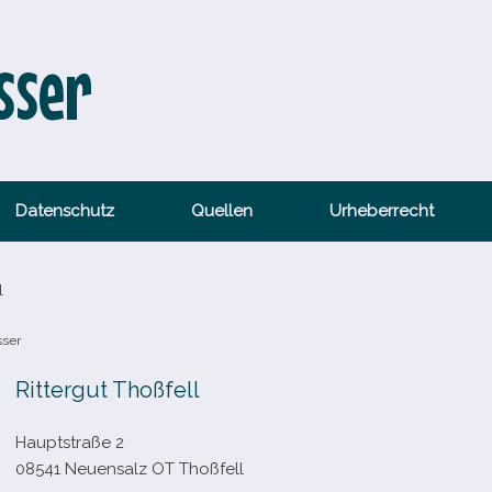
sser
Datenschutz
Quellen
Urheberrecht
l
sser
Rittergut Thoßfell
Hauptstraße 2
08541 Neuensalz OT Thoßfell