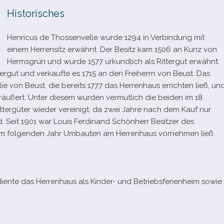
Historisches
Henricus de Thossenvelle wurde 1294 in Verbindung mit
einem Herrensitz erwähnt. Der Besitz kam 1506 an Kunz von
Hermsgrün und wurde 1577 urkund­lich als Rittergut erwähnt.
rgut und ver­kaufte es 1715 an den Freiherrn von Beust. Das
ilie von Beust, die bereits 1777 das Herrenhaus errich­ten ließ, un
­ßert. Unter die­sem wur­den ver­mut­lich die bei­den im 18.
tergüter wie­der ver­ei­nigt, da zwei Jahre nach dem Kauf nur
nd. Seit 1901 war Louis Ferdinand Schönherr Besitzer des
r im fol­gen­den Jahr Umbauten am Herrenhaus vor­neh­men ließ.
 diente das Herrenhaus als Kinder- und Betriebsferienheim sowie