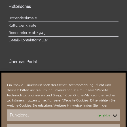
Historisches
Bodendenkmale
Kulturdenkmale
Bodenreform ab 1945
E‑Mail-​​Kontaktformular
Über das Portal
Über dieses Portal
Neuigkeiten
Ein Cookie-Hinweis ist nach deutscher Rechtsprechung Pflicht und
Vielen Dank!
deshalb bitten wir Sie um Ihr Einverständnis: Um unsere Website
Fehler bemerkt?
technisch zu optimieren und Sie ggf. über Online-Marketing erreichen
zu können, nutzen wir auf unserer Website Cookies. Bitte wählen Sie,
welche Cookies Sie erlauben. Weitere Hinweise finden Sie in der
Funktional
Immer aktiv
Besucher seit 08/​2021