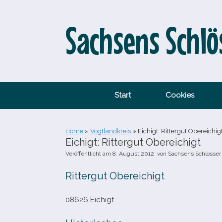
Zum
Inhalt
springen
Sachsens Schlö
Start
Cookies
Home
»
Vogtlandkreis
»
Eichigt: Rittergut Obereichig
Eichigt: Rittergut Obereichigt
Veröffentlicht am
8. August 2012
von
Sachsens Schlösser
Rittergut Obereichigt
08626 Eichigt