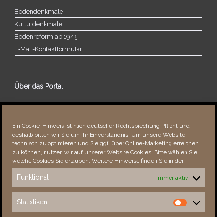
Bodendenkmale
Kulturdenkmale
Bodenreform ab 1945
E‑Mail-​​Kontaktformular
Über das Portal
Über dieses Portal
Neuigkeiten
Ein Cookie-Hinweis ist nach deutscher Rechtsprechung Pflicht und
Vielen Dank!
deshalb bitten wir Sie um Ihr Einverständnis: Um unsere Website
Fehler bemerkt?
technisch zu optimieren und Sie ggf. über Online-Marketing erreichen
zu können, nutzen wir auf unserer Website Cookies. Bitte wählen Sie,
welche Cookies Sie erlauben. Weitere Hinweise finden Sie in der
Funktional
Immer aktiv
Besucher seit 08/​2021
Statistiken
Statistiken
Total
87772
1851111