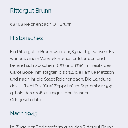
Rittergut Brunn
08468 Reichenbach OT Brunn
Historisches
Ein Rittergut in Brunn wurde 1583 nach­ge­wie­sen. Es
war aus einem Vorwerk her­aus ent­stan­den und
befand sich zwi­schen 1653 und 1780 im Besitz des
Carol Bose. Ihm folg­ten bis 1911 die Familie Metzsch
und nach ihr die Stadt Reichenbach. Die Landung
des Luftschiffes “Graf Zeppelin” im September 1930
gilt als das größte Ereignis der Brunner
Ortsgeschichte.
Nach 1945
Im Zuge der Bodenreform ging das Rittergut Brunn