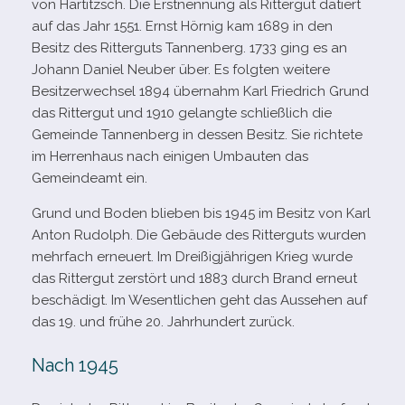
von Hartitzsch. Die Erstnennung als Rittergut datiert
auf das Jahr 1551. Ernst Hörnig kam 1689 in den
Besitz des Ritterguts Tannenberg. 1733 ging es an
Johann Daniel Neuber über. Es folg­ten wei­tere
Besitzerwechsel 1894 über­nahm Karl Friedrich Grund
das Rittergut und 1910 gelangte schließ­lich die
Gemeinde Tannenberg in des­sen Besitz. Sie rich­tete
im Herrenhaus nach eini­gen Umbauten das
Gemeindeamt ein.
Grund und Boden blie­ben bis 1945 im Besitz von Karl
Anton Rudolph. Die Gebäude des Ritterguts wur­den
mehr­fach erneu­ert. Im Dreißigjährigen Krieg wurde
das Rittergut zer­stört und 1883 durch Brand erneut
beschä­digt. Im Wesentlichen geht das Aussehen auf
das 19. und frühe 20. Jahrhundert zurück.
Nach 1945