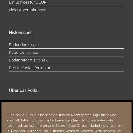
Ein Schloss für 1 EUR
Links & Verlinkungen
Historisches
Bodendenkmale
Kulturdenkmale
Bodenreform ab 1945
E‑Mail-​​Kontaktformular
Über das Portal
Über dieses Portal
Neuigkeiten
Ein Cookie-Hinweis ist nach deutscher Rechtsprechung Pflicht und
Vielen Dank!
deshalb bitten wir Sie um Ihr Einverständnis: Um unsere Website
Fehler bemerkt?
technisch zu optimieren und Sie ggf. über Online-Marketing erreichen
zu können, nutzen wir auf unserer Website Cookies. Bitte wählen Sie,