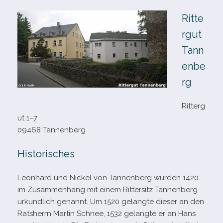
Ritte
rgut
Tann
enbe
rg
Ritterg
ut 1–7
09468 Tannenberg
Historisches
Leonhard und Nickel von Tannenberg wur­den 1420
im Zusammenhang mit einem Rittersitz Tannenberg
urkund­lich genannt. Um 1520 gelangte die­ser an den
Ratsherrn Martin Schnee, 1532 gelangte er an Hans