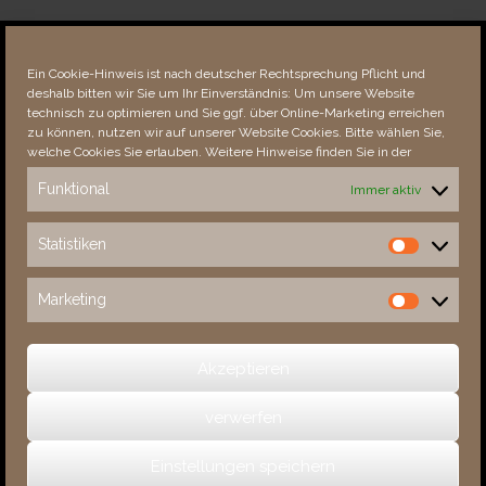
Über dieses Portal
Neuigkeiten
Ein Cookie-Hinweis ist nach deutscher Rechtsprechung Pflicht und
Vielen Dank!
deshalb bitten wir Sie um Ihr Einverständnis: Um unsere Website
Fehler bemerkt?
technisch zu optimieren und Sie ggf. über Online-Marketing erreichen
zu können, nutzen wir auf unserer Website Cookies. Bitte wählen Sie,
welche Cookies Sie erlauben. Weitere Hinweise finden Sie in der
Funktional
Immer aktiv
Besucher seit 08/​2021
Statistiken
Statistiken
Total
88875
1855595
Today
413
637
Marketing
Marketing
This Week
4706
36000
This Month
6059
137885
Akzeptieren
verwerfen
(c) 2026 Sachsens Schlösser
Einstellungen speichern
Ein Theme von
SiteOrigin