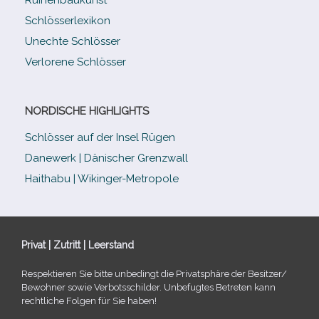
Schlösserlexikon
Unechte Schlösser
Verlorene Schlösser
NORDISCHE HIGHLIGHTS
Schlösser auf der Insel Rügen
Danewerk | Dänischer Grenzwall
Haithabu | Wikinger-Metropole
Privat | Zutritt | Leerstand
Respektieren Sie bitte unbe­dingt die Privatsphäre der Besitzer/​
Bewohner sowie Verbotsschilder. Unbefugtes Betreten kann
recht­li­che Folgen für Sie haben!