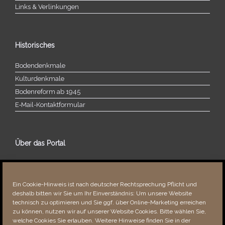
Links & Verlinkungen
Historisches
Bodendenkmale
Kulturdenkmale
Bodenreform ab 1945
E‑Mail-​​Kontaktformular
Über das Portal
Über dieses Portal
Neuigkeiten
Ein Cookie-Hinweis ist nach deutscher Rechtsprechung Pflicht und
Vielen Dank!
deshalb bitten wir Sie um Ihr Einverständnis: Um unsere Website
Fehler bemerkt?
technisch zu optimieren und Sie ggf. über Online-Marketing erreichen
zu können, nutzen wir auf unserer Website Cookies. Bitte wählen Sie,
welche Cookies Sie erlauben. Weitere Hinweise finden Sie in der