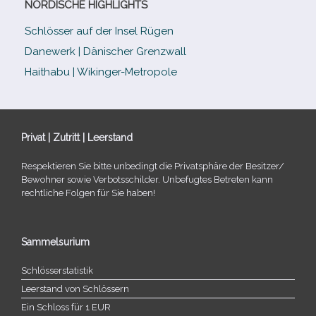
NORDISCHE HIGHLIGHTS
Schlösser auf der Insel Rügen
Danewerk | Dänischer Grenzwall
Haithabu | Wikinger-Metropole
Privat | Zutritt | Leerstand
Respektieren Sie bitte unbe­dingt die Privatsphäre der Besitzer/​
Bewohner sowie Verbotsschilder. Unbefugtes Betreten kann
recht­li­che Folgen für Sie haben!
Sammelsurium
Schlösserstatistik
Leerstand von Schlössern
Ein Schloss für 1 EUR