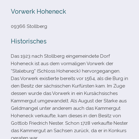
Vorwerk Hoheneck
09366 Stollberg
Historisches
Das 1923 nach Stollberg ein­ge­mein­dete Dorf
Hoheneck ist aus dem vor­ma­li­gen Vorwerk der
“Staleburg” (Schloss Hoheneck) her­vor­ge­gan­gen.
Das Vorwerk exis­tierte bereits vor 1564, als die Burg in
den Besitz der säch­si­schen Kurfürsten kam. Im Zuge
des­sen wurde das Vorwerk in ein Kursächsisches
Kammergut umge­wan­delt. Als August der Starke aus
Geldmangel unter ande­rem auch das Kammergut
Hoheneck ver­kaufte, kam die­ses in den Besitz von
Gottlob Friedrich Nester. Schon 1728 ver­kaufte Nester
das Kammergut an Sachsen zurück, da er in Konkurs
gera­ten war.