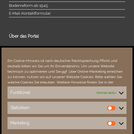
Bodenreform ab 1945
E‑Mail-​​Kontaktformular
Über das Portal
Über dieses Portal
Neuigkeiten
Ein Cookie-Hinweis ist nach deutscher Rechtsprechung Pflicht und
Vielen Dank!
deshalb bitten wir Sie um Ihr Einverständnis: Um unsere Website
Fehler bemerkt?
technisch zu optimieren und Sie ggf. über Online-Marketing erreichen
zu können, nutzen wir auf unserer Website Cookies. Bitte wählen Sie,
welche Cookies Sie erlauben. Weitere Hinweise finden Sie in der
Funktional
Immer aktiv
Besucher seit 08/​2021
Statistiken
Statistiken
Total
87786
1851151
Today
359
472
Marketing
Marketing
This Week
2833
31556
This Month
4186
133441