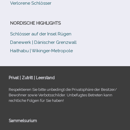
Verlorene Schlösser
NORDISCHE HIGHLIGHTS
Schlösser auf der Insel Rügen
Danewerk | Dänischer Grenzwall
Haithabu | Wikinger-Metropole
Privat | Zutritt | Leerstand
Respektieren Sie bitte unbe­dingt die Privatsphäre der Besitzer/​
Bewohner sowie Verbotsschilder. Unbefugtes Betreten kann
recht­li­che Folgen für Sie haben!
Sammelsurium