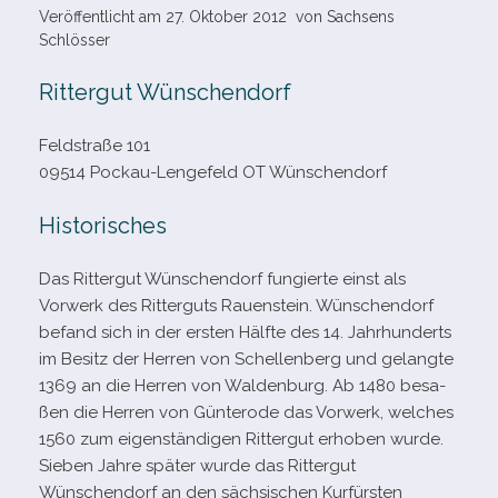
Veröffentlicht am
27. Oktober 2012
von
Sachsens
Schlösser
Rittergut Wünschendorf
Feldstraße 101
09514 Pockau-​Lengefeld OT Wünschendorf
Historisches
Das Rittergut Wünschendorf fun­gierte einst als
Vorwerk des Ritterguts
Rauenstein. Wünschendorf
befand sich in der ers­ten Hälfte des 14. Jahrhunderts
im Besitz der Herren von Schellenberg und gelangte
1369 an die Herren von Waldenburg. Ab 1480 besa­
ßen die Herren von Günterode das Vorwerk, wel­ches
1560 zum eigen­stän­di­gen Rittergut erho­ben wurde.
Sieben Jahre spä­ter wurde das Rittergut
Wünschendorf an den säch­si­schen Kurfürsten