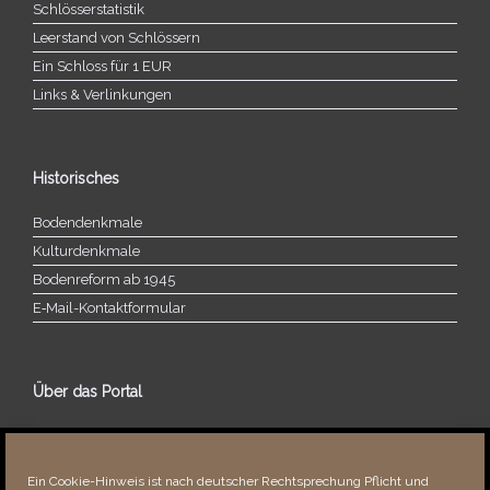
Schlösserstatistik
Leerstand von Schlössern
Ein Schloss für 1 EUR
Links & Verlinkungen
Historisches
Bodendenkmale
Kulturdenkmale
Bodenreform ab 1945
E‑Mail-​​Kontaktformular
Über das Portal
Über dieses Portal
Neuigkeiten
Ein Cookie-Hinweis ist nach deutscher Rechtsprechung Pflicht und