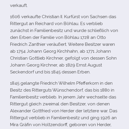
verkauft.
1606 ver­kaufte
Christian II. Kurfürst von Sachsen das
Rittergut an Reichard von Böhlau. Es ver­blieb
zunächst in Familienbesitz und wurde schließ­lich von
den Erben der Familie von Böhlau 1728 an Otto
Friedrich Zanthier ver­äu­ßert. Weitere Besitzer waren
ab 1754 Johann Georg Kirchhahn, ab 1771 Johann
Christian Gottlieb Kirchner, gefolgt von des­sen Sohn
Johann Georg Kirchner, ab 1829 Ernst August
Seckendorf und bis 1845 des­sen Erben.
1845 gelangte Friedrich Wilhelm Pfefferkorn in den
Besitz des Ritterguts Wünschendorf, das bis 1880 in
Familienbesitz ver­blieb. In jenem Jahr wech­selte das
Rittergut gleich zwei­mal den Besitzer, von denen
Alexander Gottfried von Herder der letz­tere war. Das
Rittergut ver­blieb in Familienbesitz und ging 1926 an
Mira Gräfin von Holtzendorff, gebo­ren von Herder,