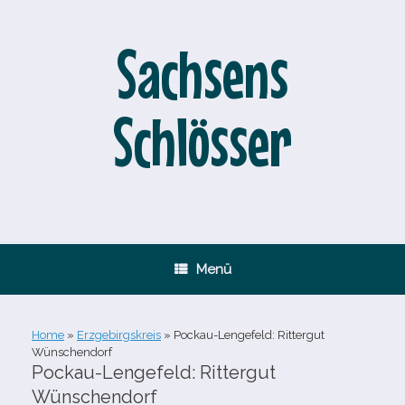
Zum
Inhalt
springen
Sachsens
Schlösser
Menü
Home
»
Erzgebirgskreis
»
Pockau-​Lengefeld: Rittergut
Wünschendorf
Pockau-​Lengefeld: Rittergut
Wünschendorf