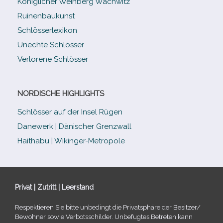
Königlicher Weinberg Wachwitz
Ruinenbaukunst
Schlösserlexikon
Unechte Schlösser
Verlorene Schlösser
NORDISCHE HIGHLIGHTS
Schlösser auf der Insel Rügen
Danewerk | Dänischer Grenzwall
Haithabu | Wikinger-Metropole
Privat | Zutritt | Leerstand
Respektieren Sie bitte unbe­dingt die Privatsphäre der Besitzer/​
Bewohner sowie Verbotsschilder. Unbefugtes Betreten kann