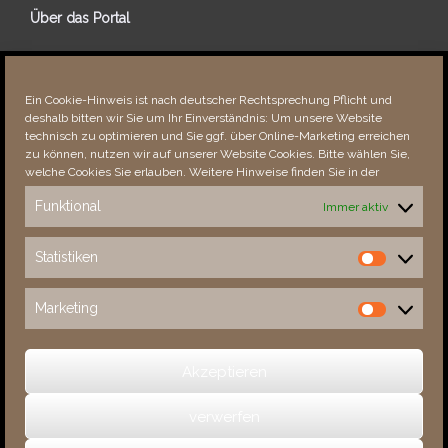
Über das Portal
Über dieses Portal
Neuigkeiten
Ein Cookie-Hinweis ist nach deutscher Rechtsprechung Pflicht und
Vielen Dank!
deshalb bitten wir Sie um Ihr Einverständnis: Um unsere Website
Fehler bemerkt?
technisch zu optimieren und Sie ggf. über Online-Marketing erreichen
zu können, nutzen wir auf unserer Website Cookies. Bitte wählen Sie,
welche Cookies Sie erlauben. Weitere Hinweise finden Sie in der
Funktional
Immer aktiv
Besucher seit 08/​2021
Statistiken
Statistiken
Total
88548
1853616
Today
580
937
Marketing
Marketing
This Week
3955
34021
This Month
5308
135906
Akzeptieren
verwerfen
(c) 2026 Sachsens Schlösser