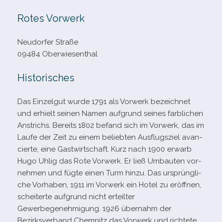
Rotes Vorwerk
Neudorfer Straße
09484 Oberwiesenthal
Historisches
Das Einzelgut wurde 1791 als Vorwerk bezeich­net
und erhielt sei­nen Namen auf­grund sei­nes farb­li­chen
Anstrichs. Bereits 1802 befand sich im Vorwerk, das im
Laufe der Zeit zu einem belieb­ten Ausflugsziel avan­
cierte, eine Gastwirtschaft. Kurz nach 1900 erwarb
Hugo Uhlig das Rote Vorwerk. Er ließ Umbauten vor­
neh­men und fügte einen Turm hinzu. Das ursprüng­li­
che Vorhaben, 1911 im Vorwerk ein Hotel zu eröff­nen,
schei­terte auf­grund nicht erteil­ter
Gewerbegenehmigung. 1926 über­nahm der
Bezirksverband Chemnitz das Vorwerk und rich­tete