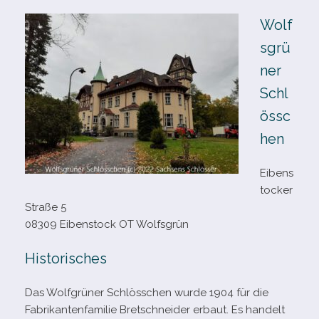
Wolf
sgrü
ner
Schl
össc
hen
Eibens
tocker
Straße 5
08309 Eibenstock OT Wolfsgrün
Historisches
Das Wolfgrüner Schlösschen wurde 1904 für die
Fabrikantenfamilie Bretschneider erbaut. Es han­delt