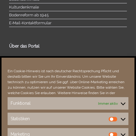
Kulturdenkmale
Bodenreform ab 1945
E‑Mail-​​Kontaktformular
Über das Portal
Über dieses Portal
Neuigkeiten
Ein Cookie-Hinweis ist nach deutscher Rechtsprechung Pflicht und
Vielen Dank!
deshalb bitten wir Sie um Ihr Einverständnis: Um unsere Website
Fehler bemerkt?
technisch zu optimieren und Sie ggf. über Online-Marketing erreichen
zu können, nutzen wir auf unserer Website Cookies. Bitte wählen Sie,
welche Cookies Sie erlauben. Weitere Hinweise finden Sie in der
Funktional
Immer aktiv
Besucher seit 08/​2021
Statistiken
Statistiken
Total
87873
1850729
Today
41
50
Marketing