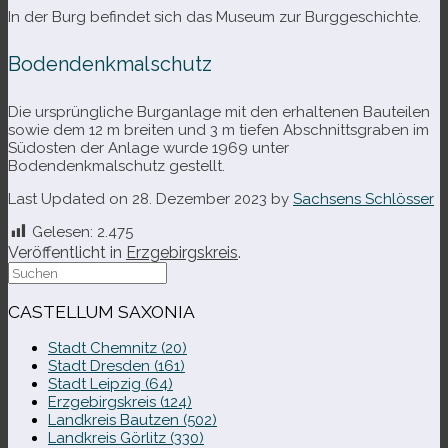
In der Burg befin­det sich das Museum zur Burggeschichte.
Bodendenkmalschutz
Die ursprüng­li­che Burganlage mit den erhal­te­nen Bauteilen
sowie dem 12 m brei­ten und 3 m tie­fen Abschnittsgraben im
Südosten der Anlage wurde 1969 unter
Bodendenkmalschutz gestellt.
Last Updated on 28. Dezember 2023 by
Sachsens Schlösser
Gelesen:
2.475
Veröffentlicht in
Erzgebirgskreis
.
Suche
nach:
CASTELLUM SAXONIA
Stadt Chemnitz (20)
Stadt Dresden (161)
Stadt Leipzig (64)
Erzgebirgskreis (124)
Landkreis Bautzen (502)
Landkreis Görlitz (330)