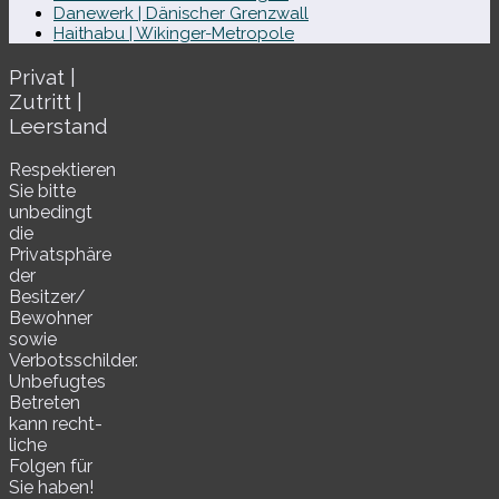
Danewerk | Dänischer Grenzwall
Haithabu | Wikinger-Metropole
Privat |
Zutritt |
Leerstand
Respektieren
Sie bitte
unbe­dingt
die
Privatsphäre
der
Besitzer/​
Bewohner
sowie
Verbotsschilder.
Unbefugtes
Betreten
kann recht­
li­che
Folgen für
Sie haben!