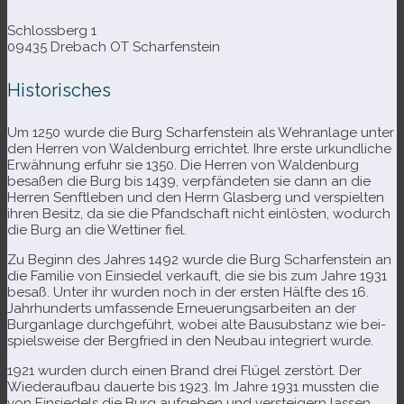
Schlossberg 1
09435 Drebach OT Scharfenstein
Historisches
Um 1250 wurde die Burg Scharfenstein als Wehranlage unter
den Herren von Waldenburg errich­tet. Ihre erste urkund­li­che
Erwähnung erfuhr sie 1350. Die Herren von Waldenburg
besa­ßen die Burg bis 1439, ver­pfän­de­ten sie dann an die
Herren Senftleben und den Herrn Glasberg und ver­spiel­ten
ihren Besitz, da sie die Pfandschaft nicht ein­lös­ten, wodurch
die Burg an die Wettiner fiel.
Zu Beginn des Jahres 1492 wurde die Burg Scharfenstein an
die Familie von Einsiedel ver­kauft, die sie bis zum Jahre 1931
besaß. Unter ihr wur­den noch in der ers­ten Hälfte des 16.
Jahrhunderts umfas­sende Erneuerungsarbeiten an der
Burganlage durch­ge­führt, wobei alte Bausubstanz wie bei­
spiels­weise der Bergfried in den Neubau inte­griert wurde.
1921 wur­den durch einen Brand drei Flügel zer­stört. Der
Wiederaufbau dau­erte bis 1923. Im Jahre 1931 muss­ten die
von Einsiedels die Burg auf­ge­ben und ver­stei­gern las­sen.