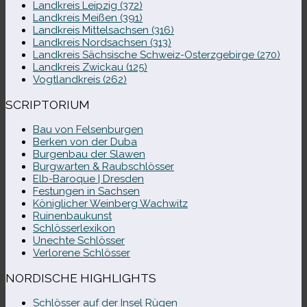
Landkreis Leipzig (372)
Landkreis Meißen (391)
Landkreis Mittelsachsen (316)
Landkreis Nordsachsen (313)
Landkreis Sächsische Schweiz-​Osterzgebirge (270)
Landkreis Zwickau (125)
Vogtlandkreis (262)
SCRIPTORIUM
Bau von Felsenburgen
Berken von der Duba
Burgenbau der Slawen
Burgwarten & Raubschlösser
Elb-​Baroque | Dresden
Festungen in Sachsen
Königlicher Weinberg Wachwitz
Ruinenbaukunst
Schlösserlexikon
Unechte Schlösser
Verlorene Schlösser
NORDISCHE HIGHLIGHTS
Schlösser auf der Insel Rügen