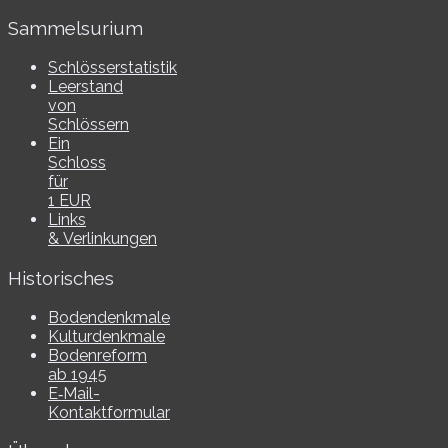
Sammelsurium
Schlösserstatistik
Leerstand
von
Schlössern
Ein
Schloss
für
1 EUR
Links
& Verlinkungen
Historisches
Bodendenkmale
Kulturdenkmale
Bodenreform
ab 1945
E‑Mail-​​
Kontaktformular