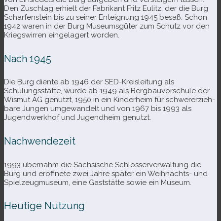
Den Zuschlag erhielt der Fabrikant Fritz Eulitz, der die Burg
Scharfenstein bis zu sei­ner Enteignung 1945 besaß. Schon
1942 waren in der Burg Museumsgüter zum Schutz vor den
Kriegswirren ein­ge­la­gert worden.
Nach 1945
Die Burg diente ab 1946 der SED-​Kreisleitung als
Schulungsstätte, wurde ab 1949 als Bergbauvorschule der
Wismut AG genutzt, 1950 in ein Kinderheim für schwer­erzieh­
bare Jungen umge­wan­delt und von 1967 bis 1993 als
Jugendwerkhof und Jugendheim genutzt.
Nachwendezeit
1993 über­nahm die Sächsische Schlösserverwaltung die
Burg und eröff­nete zwei Jahre spä­ter ein Weihnachts- und
Spielzeugmuseum, eine Gaststätte sowie ein Museum.
Heutige Nutzung