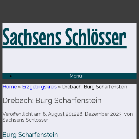
Zum
Sachsens Schlösser
Inhalt
springen
Menü
Home
»
Erzgebirgskreis
»
Drebach: Burg Scharfenstein
Drebach: Burg Scharfenstein
Veröffentlicht am
8. August 2012
28. Dezember 2023
von
Sachsens Schlösser
Burg Scharfenstein