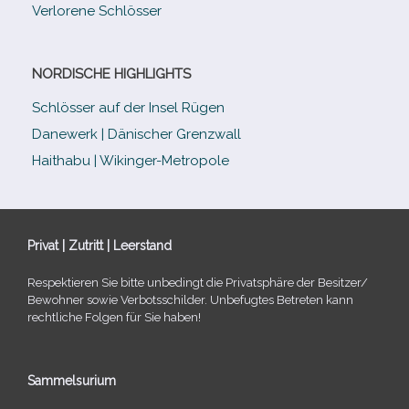
Verlorene Schlösser
NORDISCHE HIGHLIGHTS
Schlösser auf der Insel Rügen
Danewerk | Dänischer Grenzwall
Haithabu | Wikinger-Metropole
Privat | Zutritt | Leerstand
Respektieren Sie bitte unbe­dingt die Privatsphäre der Besitzer/​
Bewohner sowie Verbotsschilder. Unbefugtes Betreten kann
recht­li­che Folgen für Sie haben!
Sammelsurium