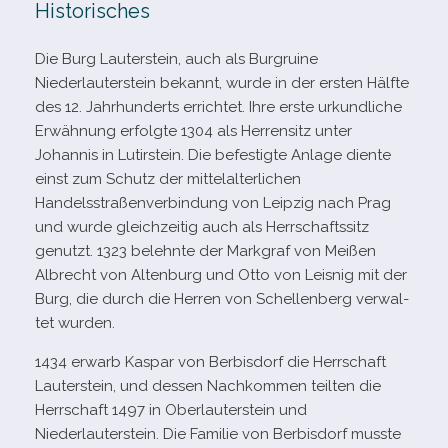
Historisches
Die Burg Lauterstein, auch als Burgruine
Niederlauterstein bekannt, wurde in der ers­ten Hälfte
des 12. Jahrhunderts errich­tet. Ihre erste urkund­li­che
Erwähnung erfolgte 1304 als Herrensitz unter
Johannis in Lutirstein. Die befes­tigte Anlage diente
einst zum Schutz der mit­tel­al­ter­li­chen
Handelsstraßenverbindung von Leipzig nach Prag
und wurde gleich­zei­tig auch als Herrschaftssitz
genutzt. 1323 belehnte der Markgraf von Meißen
Albrecht von Altenburg und Otto von Leisnig mit der
Burg, die durch die Herren von Schellenberg ver­wal­
tet wurden.
1434 erwarb Kaspar von Berbisdorf die Herrschaft
Lauterstein, und des­sen Nachkommen teil­ten die
Herrschaft 1497 in Oberlauterstein und
Niederlauterstein. Die Familie von Berbisdorf musste