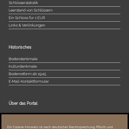
Schlösserstatistik
Leerstand von Schlössern
Ein Schloss für 1 EUR
Links & Verlinkungen
Historisches
Bodendenkmale
Kulturdenkmale
Bodenreform ab 1945
E‑Mail-​​Kontaktformular
Über das Portal
Über dieses Portal
Neuigkeiten
Ein Cookie-Hinweis ist nach deutscher Rechtsprechung Pflicht und