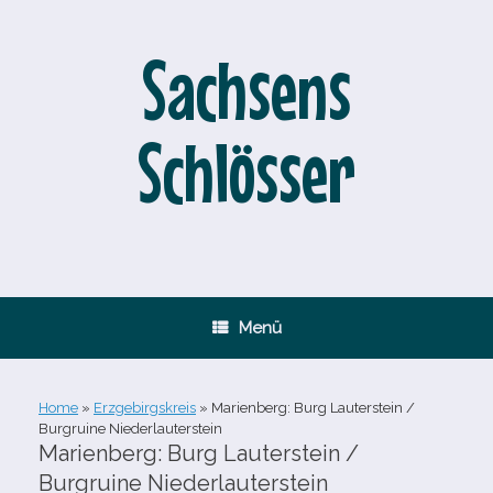
Zum
Inhalt
springen
Sachsens
Schlösser
Menü
Home
»
Erzgebirgskreis
»
Marienberg: Burg Lauterstein /​
Burgruine Niederlauterstein
Marienberg: Burg Lauterstein /​
Burgruine Niederlauterstein