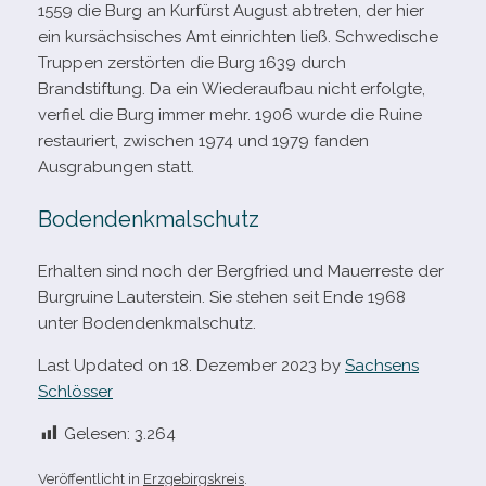
1559 die Burg an Kurfürst August abtre­ten, der hier
ein kur­säch­si­sches Amt ein­rich­ten ließ. Schwedische
Truppen zer­stör­ten die Burg 1639 durch
Brandstiftung. Da ein Wiederaufbau nicht erfolgte,
ver­fiel die Burg immer mehr. 1906 wurde die Ruine
restau­riert, zwi­schen 1974 und 1979 fan­den
Ausgrabungen statt.
Bodendenkmalschutz
Erhalten sind noch der Bergfried und Mauerreste der
Burgruine Lauterstein. Sie ste­hen seit Ende 1968
unter Bodendenkmalschutz.
Last Updated on 18. Dezember 2023 by
Sachsens
Schlösser
Gelesen:
3.264
Veröffentlicht in
Erzgebirgskreis
.