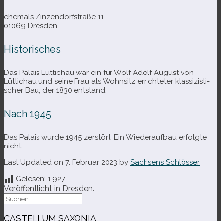
ehe­mals Zinzendorfstraße 11
01069 Dresden
Historisches
Das Palais Lüttichau war ein für Wolf Adolf August von
Lüttichau und seine Frau als Wohnsitz errich­te­ter klas­si­zis­ti­
scher Bau, der 1830 entstand.
Nach 1945
Das Palais wurde 1945 zer­stört. Ein Wiederaufbau erfolgte
nicht.
Last Updated on 7. Februar 2023 by
Sachsens Schlösser
Gelesen:
1.927
Veröffentlicht in
Dresden
.
Suche
nach:
CASTELLUM SAXONIA