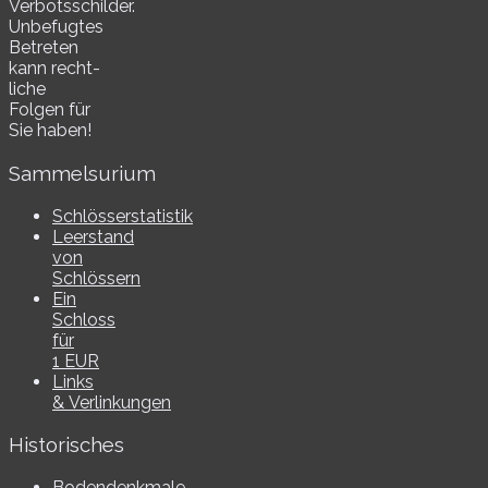
Verbotsschilder.
Unbefugtes
Betreten
kann recht­
li­che
Folgen für
Sie haben!
Sammelsurium
Schlösserstatistik
Leerstand
von
Schlössern
Ein
Schloss
für
1 EUR
Links
& Verlinkungen
Historisches
Bodendenkmale