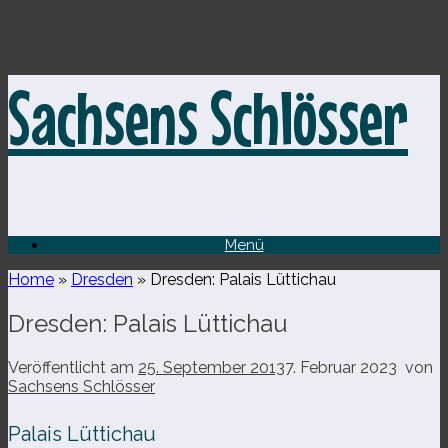
Zum
Sachsens Schlösser
Inhalt
springen
Menü
Home
»
Dresden
»
Dresden: Palais Lüttichau
Dresden: Palais Lüttichau
Veröffentlicht am
25. September 2013
7. Februar 2023
von
Sachsens Schlösser
Palais Lüttichau