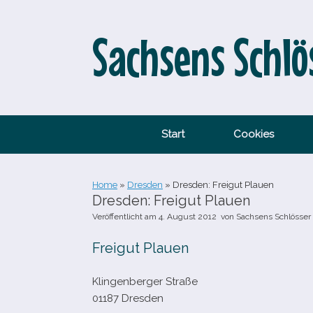
Zum
Inhalt
springen
Sachsens Schlö
Start
Cookies
Home
»
Dresden
»
Dresden: Freigut Plauen
Dresden: Freigut Plauen
Veröffentlicht am
4. August 2012
von
Sachsens Schlösser
Freigut Plauen
Klingenberger Straße
01187 Dresden