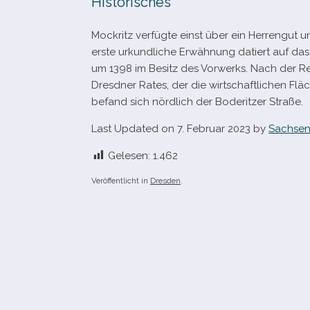
Historisches
Mockritz ver­fügte einst über ein Herrengut u
erste urkund­li­che Erwähnung datiert auf da
um 1398 im Besitz des Vorwerks. Nach der R
Dresdner Rates, der die wirt­schaft­li­chen F
befand sich nörd­lich der Boderitzer Straße.
Last Updated on 7. Februar 2023 by
Sachsen
Gelesen:
1.462
Veröffentlicht in
Dresden
.