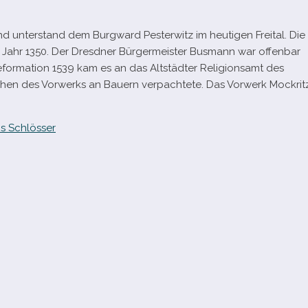
nd unter­stand dem Burgward Pesterwitz im heu­ti­gen Freital. Die
s Jahr 1350. Der Dresdner Bürgermeister Busmann war offen­bar
eformation 1539 kam es an das Altstädter Religionsamt des
lächen des Vorwerks an Bauern ver­pach­tete. Das Vorwerk Mockrit
s Schlösser