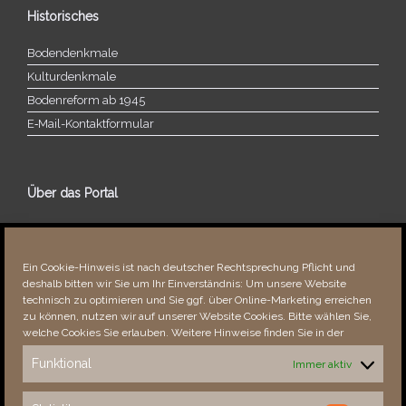
Historisches
Bodendenkmale
Kulturdenkmale
Bodenreform ab 1945
E‑Mail-​​Kontaktformular
Über das Portal
Über dieses Portal
Neuigkeiten
Ein Cookie-Hinweis ist nach deutscher Rechtsprechung Pflicht und
Vielen Dank!
deshalb bitten wir Sie um Ihr Einverständnis: Um unsere Website
Fehler bemerkt?
technisch zu optimieren und Sie ggf. über Online-Marketing erreichen
zu können, nutzen wir auf unserer Website Cookies. Bitte wählen Sie,
welche Cookies Sie erlauben. Weitere Hinweise finden Sie in der
Funktional
Immer aktiv
Besucher seit 08/​2021