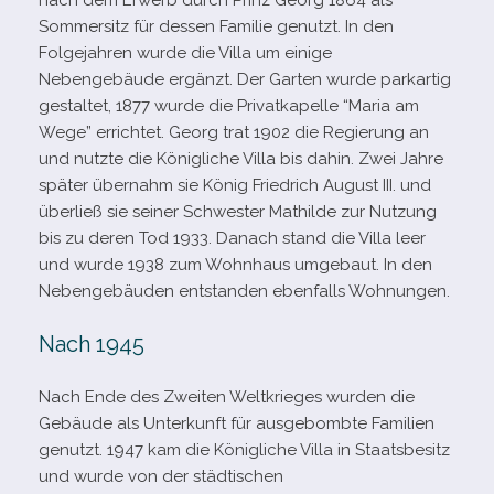
nach dem Erwerb durch Prinz Georg 1864 als
Sommersitz für des­sen Familie genutzt. In den
Folgejahren wurde die Villa um einige
Nebengebäude ergänzt. Der Garten wurde park­ar­tig
gestal­tet, 1877 wurde die Privatkapelle “Maria am
Wege” errich­tet. Georg trat 1902 die Regierung an
und nutzte die Königliche Villa bis dahin. Zwei Jahre
spä­ter über­nahm sie König Friedrich August III. und
über­ließ sie sei­ner Schwester Mathilde zur Nutzung
bis zu deren Tod 1933. Danach stand die Villa leer
und wurde 1938 zum Wohnhaus umge­baut. In den
Nebengebäuden ent­stan­den eben­falls Wohnungen.
Nach 1945
Nach Ende des Zweiten Weltkrieges wur­den die
Gebäude als Unterkunft für aus­ge­bombte Familien
genutzt. 1947 kam die Königliche Villa in Staatsbesitz
und wurde von der städ­ti­schen