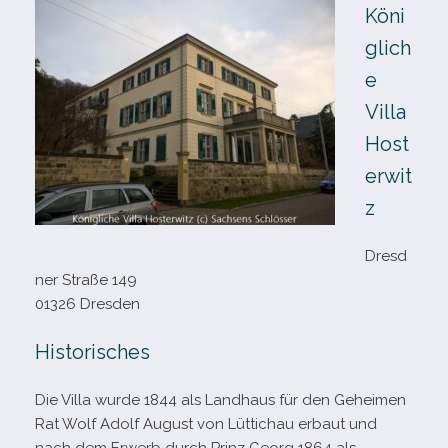
Köni
glich
e
Villa
Host
erwit
z
Dresd
ner Straße 149
01326 Dresden
Historisches
Die Villa wurde 1844 als Landhaus für den Geheimen
Rat Wolf Adolf August von Lüttichau erbaut und