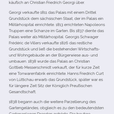
käuf­lich an Christian Friedrich Georgi über.
Georgi ver­kaufte 1811 das Palais mit einem Drittel
Grundstück dem säch­si­schen Staat, der im Palais ein
Militärhospital ein­rich­tete. 1813 errich­te­ten Napoleons
Truppen eine Schanze im Garten. Bis 1837 diente das
Palais wei­ter als Militärhospital. Georgis Schwager
Frédéric de Villers ver­kaufte 1826 das rest­li­che
Grundstück und ließ die bestehen­den Wirtschafts-
und Wohngebäude an der Bürgerwiese aus- und
umbauen. 1838 wurde das Palais an Christian
Gottlieb Messerschmidt ver­kauft, der für kurze Zeit
eine Tonwarenfabrik ein­rich­tete. Hanns Friedrich Curt
von Lüttichau erwarb das Grundstück, spä­ter war es
für län­gere Zeit Sitz der Königlich Preußischen
Gesandtschaft.
1838 begann auch die wei­tere Parzellierung des
Gartengeländes, obgleich es zu den bedeu­tends­ten