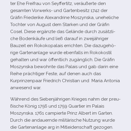
ter Ehe Freifrau von Seyffertitz, ver­äu­ßerte den
gesam­ten Vorwerks- und Gartenbesitz 1742 der
Gräfin Friederike Alexandrine Moszynska, unehe­li­che
Tochter von August dem Starken und der Gräfin
Cosel. Diese ergänzte das Gelände durch zusätz­li­
che Bodenkäufe und ließ dar­auf in zwei­jäh­ri­ger
Bauzeit ein Rokokopalais errich­ten. Die dazu­ge­hö­
rige Gartenanlage wurde eben­falls im Rokokostil
gehal­ten und war öffent­lich zugäng­lich. Die Gräfin
Moszynska bewohnte das Palais und gab darin eine
Reihe präch­ti­ger Feste, auf denen auch das
Kurprinzenpaar Friedrich Christian und Maria Antonia
anwe­send war.
Während des Siebenjährigen Krieges nahm der preu­
ßi­sche König 1756 und 1759 Quartier im Palais
Moszynska. 1761 cam­pierte Prinz Albert im Garten.
Durch die andau­ernde mili­tä­ri­sche Nutzung wurde
die Gartenanlage arg in Mitleidenschaft gezo­gen.