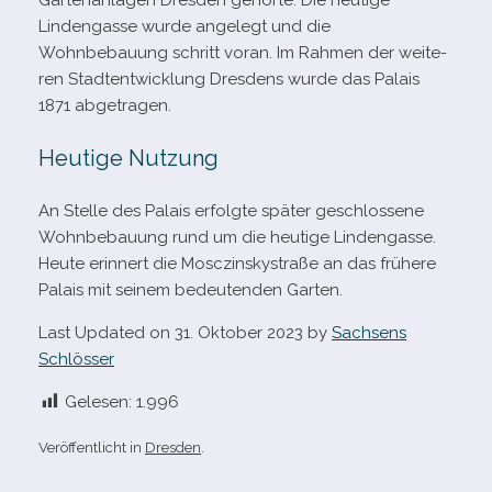
Gartenanlagen Dresden gehörte. Die heu­tige
Lindengasse wurde ange­legt und die
Wohnbebauung schritt voran. Im Rahmen der wei­te­
ren Stadtentwicklung Dresdens wurde das Palais
1871 abgetragen.
Heutige Nutzung
An Stelle des Palais erfolgte spä­ter geschlos­sene
Wohnbebauung rund um die heu­tige Lindengasse.
Heute erin­nert die Mosczinskystraße an das frü­here
Palais mit sei­nem bedeu­ten­den Garten.
Last Updated on 31. Oktober 2023 by
Sachsens
Schlösser
Gelesen:
1.996
Veröffentlicht in
Dresden
.