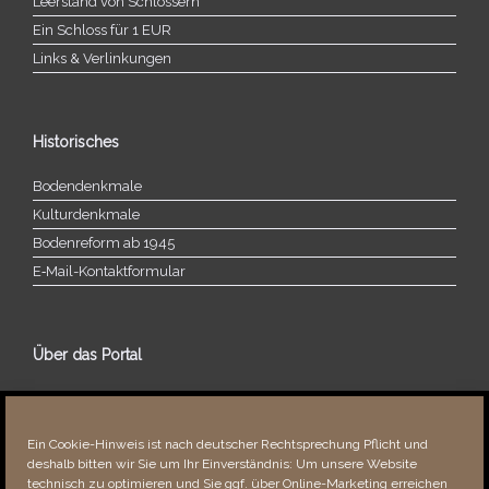
Leerstand von Schlössern
Ein Schloss für 1 EUR
Links & Verlinkungen
Historisches
Bodendenkmale
Kulturdenkmale
Bodenreform ab 1945
E‑Mail-​​Kontaktformular
Über das Portal
Über dieses Portal
Neuigkeiten
Ein Cookie-Hinweis ist nach deutscher Rechtsprechung Pflicht und
Vielen Dank!
deshalb bitten wir Sie um Ihr Einverständnis: Um unsere Website
Fehler bemerkt?
technisch zu optimieren und Sie ggf. über Online-Marketing erreichen