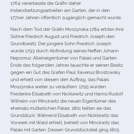
1764 ver­an­lasste die Gräfin daher
Instandsetzungsarbeiten am Garten, der in den
1770er Jahren öffent­lich zugäng­lich gemacht wurde.
Nach dem Tod der Gräfin Moszynska 1784 erb­ten ihre
Söhne Friedrich August und Friedrich Joseph den
Grundbesitz. Der jün­gere Sohn Friedrich Joseph
wurde 1793 durch Abfindung sei­nes Neffen Johann
Nepomuc Alleineigentümer von Palais und Garten.
Ende des fol­gen­den Jahres tauschte er sei­nen Besitz
gegen ein Gut des Grafen Paul Xaverius Brostowsky
und erhielt von die­sem den Auftrag, das Palais
Moszynska wei­ter zu ver­äu­ßern. 1795 wur­den
Friederike Elisabeth von Nicklewitz und Hanns Rudolf
Wilhelm von Minckwitz die neuen Eigentümer des
ehe­mals müt­ter­li­chen Palais. 1801 teil­ten sie das
Grundstück. Während Elisabeth von Nicklewitz das
Vorwerk mit Wald erhielt, behielt von Minckwitz das
Palais mit Garten. Dessen Grundstücksteil ging 1805