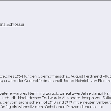
ns Schlösser
, wel­ches 1704 für den Oberhofmarschall August Ferdinand Pflu
14 erwarb der Generalfeldmarschall Jacob Heinrich von Flemming 
spä­ter erwarb es Flemming zurück. Erneut zwei Jahre dar­auf kam da
ckerbarth. Nach des­sen Tod wurde Alexander Joseph von Sulkow
, der vom säch­si­schen Hof 1746 und 1747 mit erneu­ten Umbaut
ünf­tig als Wohnsitz dem säch­si­schen Prinzen die­nen sollte.