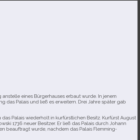
g anstelle eines Bürgerhauses erbaut wurde. In jenem
das Palais und ließ es erwei­tern. Drei Jahre spä­ter gab
s Palais wie­der­holt in kur­fürst­li­chen Besitz. Kurfürst August
ski 1736 neuer Besitzer. Er ließ das Palais durch Johann
en beauf­tragt wurde, nach­dem das Palais Flemming-​