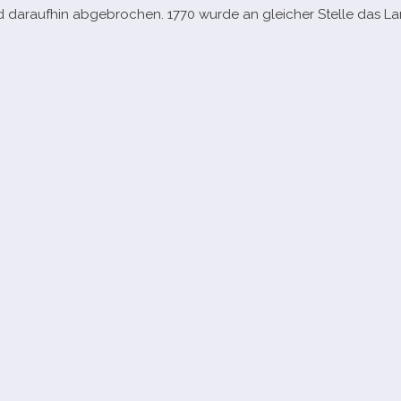
 dar­auf­hin abge­bro­chen. 1770 wurde an glei­cher Stelle das L