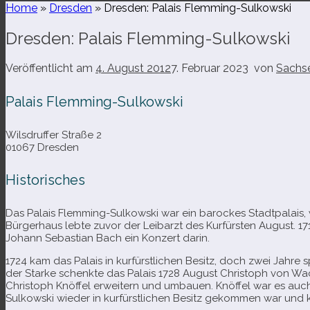
Home
»
Dresden
»
Dresden: Palais Flemming-Sulkowski
Dresden: Palais Flemming-Sulkowski
Veröffentlicht am
4. August 2012
7. Februar 2023
von
Sachse
Palais Flemming-​Sulkowski
Wilsdruffer Straße 2
01067 Dresden
Historisches
Das Palais Flemming-​Sulkowski war ein baro­ckes Stadtpalais
Bürgerhaus lebte zuvor der Leibarzt des Kurfürsten August. 17
Johann Sebastian Bach ein Konzert darin.
1724 kam das Palais in kur­fürst­li­chen Besitz, doch zwei Jahre 
der Starke schenkte das Palais 1728 August Christoph von Wa
Christoph Knöffel erwei­tern und umbauen. Knöffel war es auch
Sulkowski wie­der in kur­fürst­li­chen Besitz gekom­men war und k