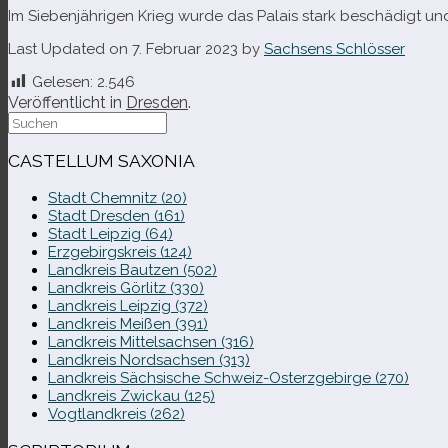
Im Siebenjährigen Krieg wurde das Palais stark beschä­digt und
Last Updated on 7. Februar 2023 by
Sachsens Schlösser
Gelesen:
2.546
Veröffentlicht in
Dresden
.
Suche
nach:
CASTELLUM SAXONIA
Stadt Chemnitz (20)
Stadt Dresden (161)
Stadt Leipzig (64)
Erzgebirgskreis (124)
Landkreis Bautzen (502)
Landkreis Görlitz (330)
Landkreis Leipzig (372)
Landkreis Meißen (391)
Landkreis Mittelsachsen (316)
Landkreis Nordsachsen (313)
Landkreis Sächsische Schweiz-​Osterzgebirge (270)
Landkreis Zwickau (125)
Vogtlandkreis (262)